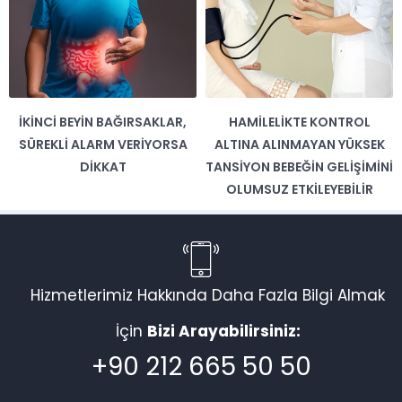
İKINCI BEYIN BAĞIRSAKLAR,
HAMILELIKTE KONTROL
SÜREKLI ALARM VERIYORSA
ALTINA ALINMAYAN YÜKSEK
DIKKAT
TANSIYON BEBEĞIN GELIŞIMINI
OLUMSUZ ETKILEYEBILIR
Hizmetlerimiz Hakkında Daha Fazla Bilgi Almak
İçin
Bizi Arayabilirsiniz:
+90 212 665 50 50