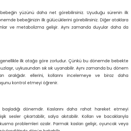
 bebeğin yüzünü daha net görebilirsiniz. Uyuduğu sürenin ilk
de bebeğinizin ilk gülücüklerini görebilirsiniz. Diğer ataklara
lar ve metabolizma gelişir. Aynı zamanda duyular daha da
ı genellikle ilk atağa göre zorludur. Çünkü bu dönemde bebekte
uysuzlaşır, uykusundan sık sık uyanabilir. Aynı zamanda bu dönem
aralığıdır. ellerini, kollarını incelemeye ve biraz daha
uşunu kontrol etmeyi öğrenir.
e başladığı dönemdir. Kaslarını daha rahat hareket etmeyi
ik sesler çıkartabilir, salya akıtabilir. Kolları ve bacaklarıyla
 kusma problemleri azalır. Parmak kasları gelişir, oyuncak veya