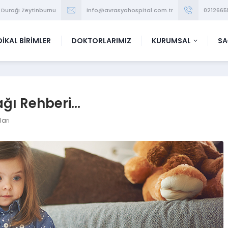
 Durağı Zeytinburnu
info@avrasyahospital.com.tr
0212665
İKAL BİRİMLER
DOKTORLARIMIZ
KURUMSAL
SA
ğı Rehberi…
ları