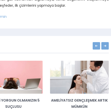
şfeder, ilk çizimlerini yapmaya başlar.
min
TSIZ GENÇLEŞMEK ARTIK
SÜREKLI GERGIN OLMANIZIN
MÜMKÜN
ARKASINDA, D VITAMINI EKSIKLIĞI