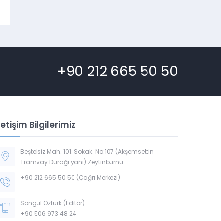
ZAMAN TEHLIKEL
+90 212 665 50 50
letişim Bilgilerimiz
Beştelsiz Mah. 101. Sokak. No:107 (Akşemsettin
Tramvay Durağı yanı) Zeytinburnu
+90 212 665 50 50 (Çağrı Merkezi)
Songül Öztürk (Editör)
+90 506 973 48 24