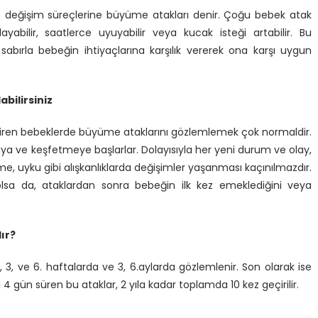
n değişim süreçlerine büyüme atakları denir. Çoğu bebek atak
ayabilir, saatlerce uyuyabilir veya kucak isteği artabilir. Bu
bırla bebeğin ihtiyaçlarına karşılık vererek ona karşı uygun
abilirsiniz
e giren bebeklerde büyüme ataklarını gözlemlemek çok normaldir.
ya ve keşfetmeye başlarlar. Dolayısıyla her yeni durum ve olay,
nme, uyku gibi alışkanlıklarda değişimler yaşanması kaçınılmazdır.
lsa da, ataklardan sonra bebeğin ilk kez emeklediğini veya
ır?
, 3, ve 6. haftalarda ve 3, 6.aylarda gözlemlenir. Son olarak ise
a 4 gün süren bu ataklar, 2 yıla kadar toplamda 10 kez geçirilir.