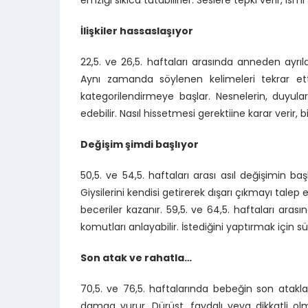
emziği sıkıca tutabilirler. Seslere tepki verir, is
İlişkiler hassaslaşıyor
22,5. ve 26,5. haftaları arasında anneden ayrı
Aynı zamanda söylenen kelimeleri tekrar etti
kategorilendirmeye başlar. Nesnelerin, duyular
edebilir. Nasıl hissetmesi gerektiine karar verir, 
Değişim şimdi başlıyor
50,5. ve 54,5. haftaları arası asıl değişimin b
Giysilerini kendisi getirerek dışarı çıkmayı talep
beceriler kazanır. 59,5. ve 64,5. haftaları arasın
komutları anlayabilir. İstediğini yaptırmak için sür
Son atak ve rahatla…
70,5. ve 76,5. haftalarında bebeğin son atakl
damga vurur. Dürüst, faydalı veya dikkatli ol