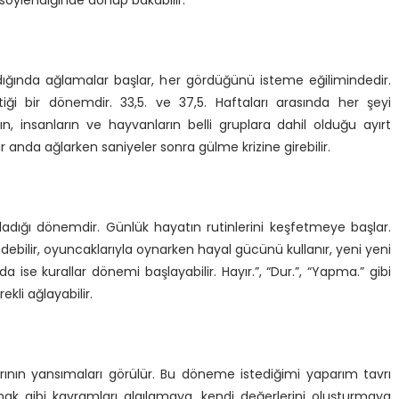
mi söylendiğinde dönüp bakabilir.
ldığında ağlamalar başlar, her gördüğünü isteme eğilimindedir.
ği bir dönemdir. 33,5. ve 37,5. Haftaları arasında her şeyi
ın, insanların ve hayvanların belli gruplara dahil olduğu ayırt
bir anda ağlarken saniyeler sonra gülme krizine girebilir.
aşladığı dönemdir. Günlük hayatın rutinlerini keşfetmeye başlar.
 edebilir, oyuncaklarıyla oynarken hayal gücünü kullanır, yeni yeni
da ise kurallar dönemi başlayabilir. Hayır.”, “Dur.”, “Yapma.” gibi
ekli ağlayabilir.
arının yansımaları görülür. Bu döneme istediğimi yaparım tavrı
mak gibi kavramları algılamaya, kendi değerlerini oluşturmaya