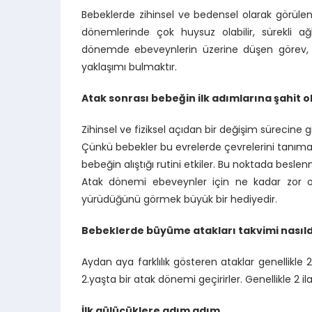
Bebeklerde zihinsel ve bedensel olarak görüle
dönemlerinde çok huysuz olabilir, sürekli ağl
dönemde ebeveynlerin üzerine düşen görev, sa
yaklaşımı bulmaktır.
Atak sonrası bebeğin ilk adımlarına şahit ol
Zihinsel ve fiziksel açıdan bir değişim sürecin
Çünkü bebekler bu evrelerde çevrelerini tanıma
bebeğin alıştığı rutini etkiler. Bu noktada besle
Atak dönemi ebeveynler için ne kadar zor o
yürüdüğünü görmek büyük bir hediyedir.
Bebeklerde büyüme atakları takvimi nasıld
Aydan aya farklılık gösteren ataklar genellikle 2
2.yaşta bir atak dönemi geçirirler. Genellikle 2 il
İlk gülücüklere adım adım