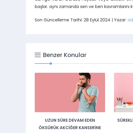
başlar. aynı zamanda sen ve ben kavramlarını ke
Son Güncelleme Tarihi: 28 Eylül 2024 | Yazar:
ad
Benzer Konular
AM EDEN
SÜREKLI YORGUN OLMANIZIN 5
AMELIYA
KANSERINE
SUÇLUSU