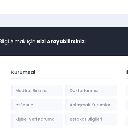
OLABILIR!
ilgi Almak İçin
Bizi Arayabilirsiniz:
Kurumsal
İ
Medikal Birimler
Doktorlarımız
e-Sonuç
Anlaşmalı Kurumlar
,
Kişisel Veri Koruma
Refakat Bilgileri