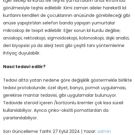
Eğer sebep kıl kurdu ise teşhis yumurtaların anüs etrafında
görülmesiyle teşhis edilebilir. Kimi zaman aileler hareketli kıl
kurtlarını kendileri de çocuklarının anüsünde görebileceği gibi
anüse yapıştırtılan selefon banda yapışan yumurtalar
mikroskop ile tespit edilebilir. Eğer sorun kıl kurdu değilse;
anoskopi, rektoskopi, sigmoidoskopi, kolonoskopi, dışkı analizi,
deri biyopsisi ya da alerji testi gibi çeşitli tanı yöntemlerine
ihtiyaç duyulabilir.
Nasıl tedavi edilir?
Tedavi altta yatan nedene göre değişiklik göstermekle birlikte
tedavi protokolunde; özel diyet, banyo, pomat uygulaması,
gerekirse mantar tedavisi, gibi uygulamalar bulunuyor.
Tedavide steroid içeren /kortizonlu kremler çok kısa süreli
kullanılabiliyor. Ayrıca çinko-oksitli pomatlardan da
yararlanılabiliyor.
Son Güncelleme Tarihi: 27 Eylül 2024 | Yazar:
admin