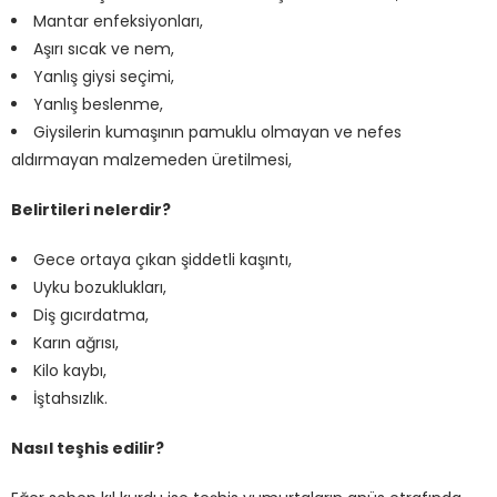
Mantar enfeksiyonları,
Aşırı sıcak ve nem,
Yanlış giysi seçimi,
Yanlış beslenme,
Giysilerin kumaşının pamuklu olmayan ve nefes
aldırmayan malzemeden üretilmesi,
Belirtileri nelerdir?
Gece ortaya çıkan şiddetli kaşıntı,
Uyku bozuklukları,
Diş gıcırdatma,
Karın ağrısı,
Kilo kaybı,
İştahsızlık.
Nasıl teşhis edilir?