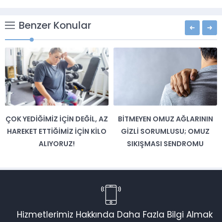
Benzer Konular
 DEĞIL, AZ
BITMEYEN OMUZ AĞLARININ
ÇOCUKLARDA ÜST 
İÇIN KILO
GIZLI SORUMLUSU; OMUZ
YOLU HASTALIKL
!
SIKIŞMASI SENDROMU
DİKKAT!
Hizmetlerimiz Hakkında Daha Fazla Bilgi Almak