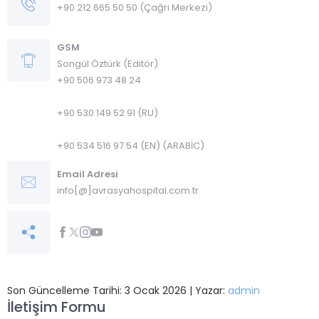
+90 212 665 50 50 (Çağrı Merkezi)
GSM
Songül Öztürk (Editör)
+90 506 973 48 24
+90 530 149 52 91 (RU)
+90 534 516 97 54 (EN) (ARABİC)
Email Adresi
info[@]avrasyahospital.com.tr
Son Güncelleme Tarihi: 3 Ocak 2026 | Yazar:
admin
İletişim Formu