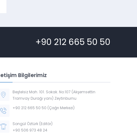
+90 212 665 50 50
letişim Bilgilerimiz
Beştelsiz Mah. 101. Sokak. No:107 (Akşemsettin
Tramvay Durağı yanı) Zeytinburnu
+90 212 665 50 50 (Çağrı Merkezi)
Songül Öztürk (Editör)
+90 506 973 48 24