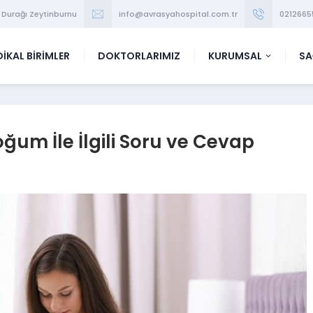
 Durağı Zeytinburnu
info@avrasyahospital.com.tr
0212665
İKAL BİRİMLER
DOKTORLARIMIZ
KURUMSAL
SA
ğum İle İlgili Soru ve Cevap