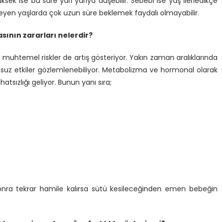
sek ise bu süre yarı yarıya düşebilir. Sebebi ise yaş ilerledikçe
rleyen yaşlarda çok uzun süre beklemek faydalı olmayabilir.
sının zararları nelerdir?
 muhtemel riskler de artış gösteriyor. Yakın zaman aralıklarında
uz etkiler gözlemlenebiliyor. Metabolizma ve hormonal olarak
tsızlığı geliyor. Bunun yanı sıra;
onra tekrar hamile kalırsa sütü kesileceğinden emen bebeğin