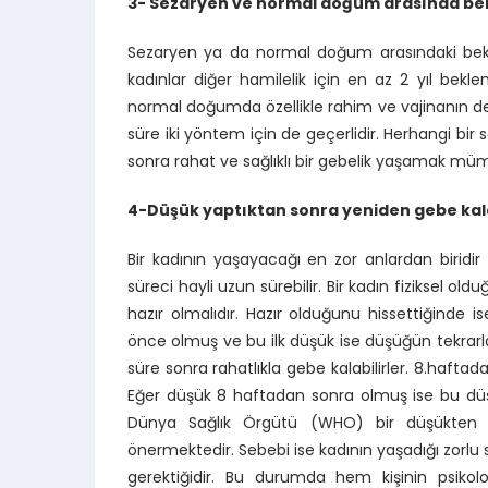
3- Sezaryen ve normal doğum arasında bekl
Sezaryen ya da normal doğum arasındaki bekl
kadınlar diğer hamilelik için en az 2 yıl bekl
normal doğumda özellikle rahim ve vajinanın def
süre iki yöntem için de geçerlidir. Herhangi bir
sonra rahat ve sağlıklı bir gebelik yaşamak mü
4-Düşük yaptıktan sonra yeniden gebe kal
Bir kadının yaşayacağı en zor anlardan biridir 
süreci hayli uzun sürebilir. Bir kadın fiziksel o
hazır olmalıdır. Hazır olduğunu hissettiğinde
önce olmuş ve bu ilk düşük ise düşüğün tekrarl
süre sonra rahatlıkla gebe kalabilirler. 8.hafta
Eğer düşük 8 haftadan sonra olmuş ise bu düşük
Dünya Sağlık Örgütü (WHO) bir düşükten so
önermektedir. Sebebi ise kadının yaşadığı zor
gerektiğidir. Bu durumda hem kişinin psikol