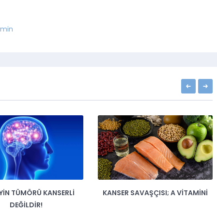
min
EYIN TÜMÖRÜ KANSERLI
KANSER SAVAŞÇISI; A VITAMINI
DEĞILDIR!