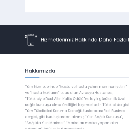
Hizmetlerimiz Hakkında Daha Fazla B
Hakkımızda
Tüm hizmetlerinde “hasta ve hasta yakını memnuniyetini”
ve “hasta haklarını” esas alan Avrasya Hastanesi,
“Tüketiciyle Dost Altın Kalite Ödülü”ne layık görülen ilk özel
sağlık kuruluşu olma özelliğini taşımaktadır. Tüketici dergisi
Tüm Tüketicileri Koruma Derneği,Uluslararası First Busines
dergisi, gibi kuruluşlardan alınmış “Yılın Sağlık Kuruluşu”,
“Sağlıkta Yılın Markası”, “Markaları marka yapan altın
adamlar” ödülleri bulunmaktadır.