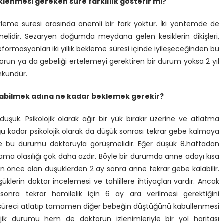
enmesi gereken süre farklılık gösterir mi?
eme süresi arasında önemli bir fark yoktur. İki yöntemde de
emelidir. Sezaryen doğumda meydana gelen kesiklerin dikişleri,
ormasyonları iki yıllık bekleme süresi içinde iyileşeceğinden bu
 sorun ya da gebeliği ertelemeyi gerektiren bir durum yoksa 2 yıl
mkündür.
abilmek adına ne kadar beklemek gerekir?
düşük. Psikolojik olarak ağır bir yük bırakır üzerine ve atlatma
lduğu kadar psikolojik olarak da düşük sonrası tekrar gebe kalmaya
 ise bu durumu doktoruyla görüşmelidir. Eğer düşük 8.haftadan
ama olasılığı çok daha azdır. Böyle bir durumda anne adayı kısa
dan önce olan düşüklerden 2 ay sonra anne tekrar gebe kalabilir.
lerin doktor incelemesi ve tahlillere ihtiyaçları vardır. Ancak
nra tekrar hamilelik için 6 ay ara verilmesi gerektiğini
lu süreci atlatıp tamamen diğer bebeğin düştüğünü kabullenmesi
ojik durumu hem de doktorun izlenimleriyle bir yol haritası