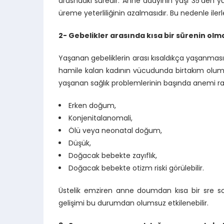
arasndaki süredir. Anne adayının yaşı 35’den yük
üreme yeterliliğinin azalmasıdır. Bu nedenle ile
2- Gebelikler arasında kısa bir sürenin olma
Yaşanan gebeliklerin arası kısaldıkça yaşanması
hamile kalan kadının vücudunda birtakım olums
yaşanan sağlık problemlerinin başında anemi raha
Erken doğum,
Konjenitalanomali,
Ölü veya neonatal doğum,
Düşük,
Doğacak bebekte zayıflık,
Doğacak bebekte otizm riski görülebilir.
Üstelik emziren anne doumdan kısa bir sre s
gelişimi bu durumdan olumsuz etkilenebilir.