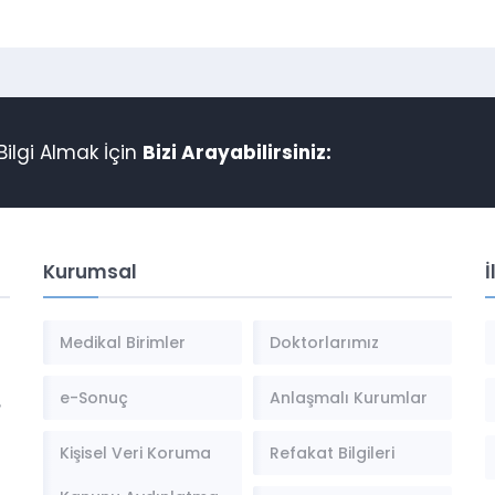
ilgi Almak İçin
Bizi Arayabilirsiniz:
Kurumsal
İ
Medikal Birimler
Doktorlarımız
e-Sonuç
Anlaşmalı Kurumlar
,
Kişisel Veri Koruma
Refakat Bilgileri