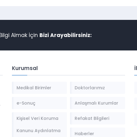
ilgi Almak İçin
Bizi Arayabilirsiniz:
Kurumsal
İ
Medikal Birimler
Doktorlarımız
e-Sonuç
Anlaşmalı Kurumlar
,
Kişisel Veri Koruma
Refakat Bilgileri
Kanunu Aydınlatma
Haberler