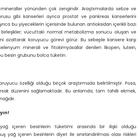
 mineraller yönünden çok zengindir. Araştırmalarda sebze ve
usu gibi kanserleri ayrıca prostat ve pankreas kanserlerini
rıca bu yiyeceklerin içerisinde bulunan antioksidan içerikli bazı
n birleşikler; vücuttaki normal metabolizma sonucu oluşan ve
ni azaltarak koruyucu görevi görür. Bu sebeple kansere karşı
selenyum minerali ve fitokimyasallar denilen likopen, lutein,
 bu besin grubunu bolca tüketin.
ruyucu özelliği olduğu birçok araştırmada belirtilmiştir. Posa,
ağırsak düzenini sağlamaktadır. Bu anlamda; tam tahıllı ekmek,
nağıdır.
yın!
ağ içeren besinlerin tüketimi arasında bir ilişki olduğu
yağ içeren besinlerin diyet ile sınırlandırılması olası riskleri