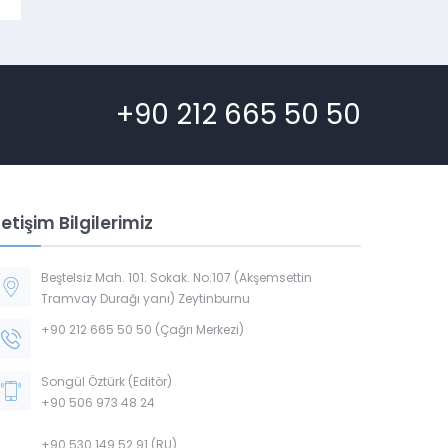
+90 212 665 50 50
letişim Bilgilerimiz
Beştelsiz Mah. 101. Sokak. No:107 (Akşemsettin
Tramvay Durağı yanı) Zeytinburnu
+90 212 665 50 50 (Çağrı Merkezi)
Songül Öztürk (Editör)
+90 506 973 48 24
+90 530 149 52 91 (RU)