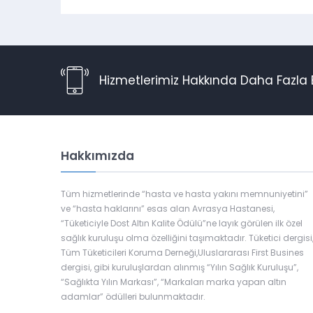
Hizmetlerimiz Hakkında Daha Fazla B
Hakkımızda
Tüm hizmetlerinde “hasta ve hasta yakını memnuniyetini”
ve “hasta haklarını” esas alan Avrasya Hastanesi,
“Tüketiciyle Dost Altın Kalite Ödülü”ne layık görülen ilk özel
sağlık kuruluşu olma özelliğini taşımaktadır. Tüketici dergisi
Tüm Tüketicileri Koruma Derneği,Uluslararası First Busines
dergisi, gibi kuruluşlardan alınmış “Yılın Sağlık Kuruluşu”,
“Sağlıkta Yılın Markası”, “Markaları marka yapan altın
adamlar” ödülleri bulunmaktadır.