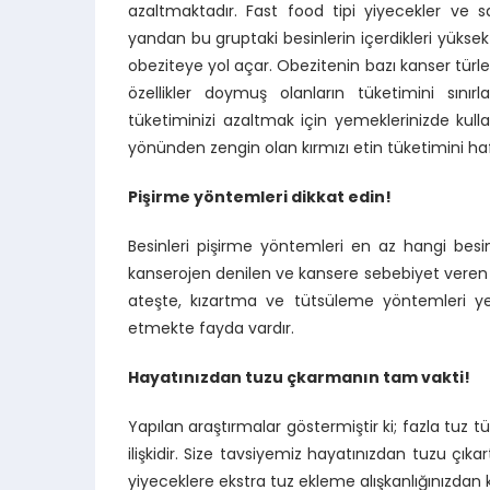
azaltmaktadır. Fast food tipi yiyecekler ve s
yandan bu gruptaki besinlerin içerdikleri yüksek e
obeziteye yol açar. Obezitenin bazı kanser türle
özellikler doymuş olanların tüketimini sını
tüketiminizi azaltmak için yemeklerinizde kull
yönünden zengin olan kırmızı etin tüketimini haf
Pişirme yöntemleri dikkat edin!
Besinleri pişirme yöntemleri en az hangi besin
kanserojen denilen ve kansere sebebiyet veren
ateşte, kızartma ve tütsüleme yöntemleri ye
etmekte fayda vardır.
Hayatınızdan tuzu çkarmanın tam vakti!
Yapılan araştırmalar göstermiştir ki; fazla tuz t
ilişkidir. Size tavsiyemiz hayatınızdan tuzu çıka
yiyeceklere ekstra tuz ekleme alışkanlığınızdan ku