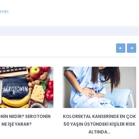
min
TAL KANSERINDE EN ÇOK
AĞIZ YARALARI DIL KANSERI
 ÜSTÜNDEKI KIŞILER RISK
BELIRTISI MI ?
ALTINDA…