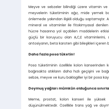
Meyve ve sebzeler bilindiği üzere vitamin ve
meyvelerin tüketiminin ağız, mide yemek bor
önlemede yakından ilişkili olduğu saptamıştır. Ay
mineral ve vitaminler ile fitokimyasal denile
hücre hasarına yol açabilen maddelerin etkisi
güçlü bir koruyucu olan A,C,E vitaminlerini, 
antosiyanın, beta karoten gibi bileşikleri içeren
Daha fazla posa tüketin!
Posa tüketiminin özellikle kolon kanserinden ko
bağırsakta atıkların daha hızlı geçişini ve b
sebze, meyve ve kuru baklagiller iyi bir posa kay
Doymuş yağları mümkün olduğunca sınırla
Meme, prostat, kolon kanseri ile yüksek y
düşünülmektedir. Özellikle trans yağ ve doymuş 