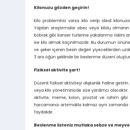
Kilonuzu gözden geçirin!
Kilo probleminiz varsa kilo verip ideal kilon
Yapılan araştırmalar obez veya kilolu olmanın
böbrek gibi kanser türlerine yakalanma riskini art
ise kilo almak kaçınılmazdır. Bu durumun önüne 
ve şeker içeren besin değeri yiyeceklerden uza
3 ara öğün şeklinde bir beslenme düzeni oluştu
Fiziksel aktivite şart!
Düzenli fiziksel aktiviteyi alışkanlık haline get
veya kilo yönetiminizde size yardımcı olacaktır. Te
aktivite; meme, kolon, prostat ve rahim gibi kan
harcamanızı artırmakla kalmaz aynı zamanda sağlı
faydalıdır.
Beslenme listeniz mutlaka sebze ve meyve a