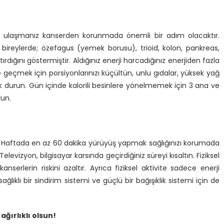
uza ulaşmanız kanserden korunmada önemli bir adım olacaktır.
 bireylerde; özefagus (yemek borusu), trioid, kolon, pankreas,
ırdığını göstermiştir. Aldığınız enerji harcadığınız enerjiden fazla
geçmek için porsiyonlarınızı küçültün, unlu gıdalar, yüksek yağ
k durun. Gün içinde kalorili besinlere yönelmemek için 3 ana ve
run.
irin. Haftada en az 60 dakika yürüyüş yapmak sağlığınızı korumada
levizyon, bilgisayar karsında geçirdiğiniz süreyi kısaltın. Fiziksel
serlerin riskini azaltır. Ayrıca fiziksel aktivite sadece enerji
klı bir sindirim sistemi ve güçlü bir bağışıklık sistemi için de
ğırlıklı olsun!