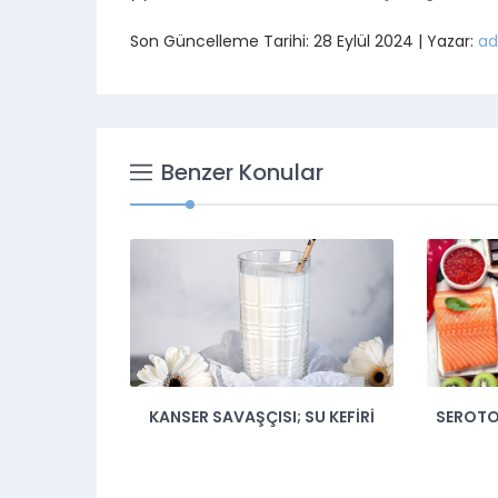
Son Güncelleme Tarihi: 28 Eylül 2024 | Yazar:
ad
Benzer Konular
 SU KEFIRI
SEROTONIN NEDIR? SEROTONIN
KOLOREK
NE İŞE YARAR?
50 YAŞIN