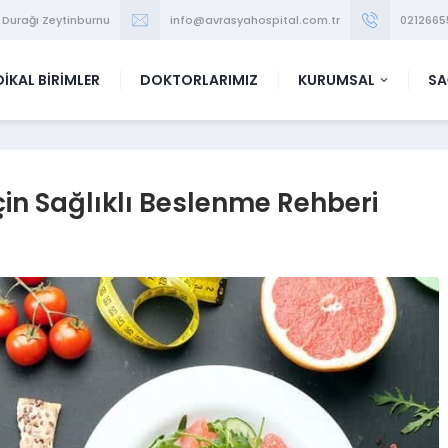
 Durağı Zeytinburnu
info@avrasyahospital.com.tr
0212665
İKAL BİRİMLER
DOKTORLARIMIZ
KURUMSAL
SA
n Sağlıklı Beslenme Rehberi