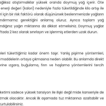
ağlıksız atıştırmalıklar yüksek oranda doymuş yağ içerir. Öte
nerji değeri (kalori) nedeniyle fazla tüketildiğinde kilo artışı ile
ri için bir risk faktörü olarak düşünürsek beslenmenizde yağların
rlandırmamız gerektiğini anlamış oluruz. Ayrıca toplam yağ
andığınız yağın miktarına da dikkat etmelisiniz. Doymuş yağlar
tada 2 kez olarak sınırlayın ve işlenmiş etlerden uzak durun.
leri tükettiğimiz kadar önem taşır. Yanlış pişirme yöntemleri,
 maddelerin ortaya çıkmasına neden olabilir. Bu anlamda direkt
rine ızgara, buğulama, fırın ve haşlama yöntemlerini tercih
üketimi sadece yüksek tansiyon ile ilişki değil mide kanseriyle de
rtmak olacaktır. Ancak ilk aşamada tuz miktarınızı azaltabilir ve
rtulabilirsiniz.