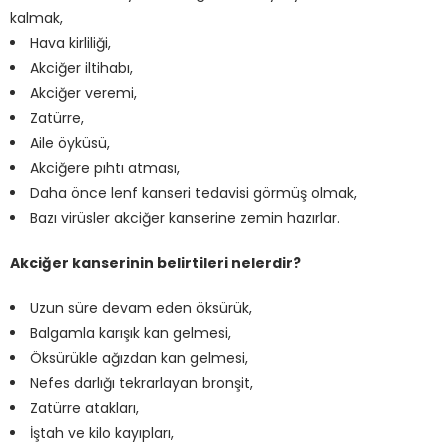
kalmak,
Hava kirliliği,
Akciğer iltihabı,
Akciğer veremi,
Zatürre,
Aile öyküsü,
Akciğere pıhtı atması,
Daha önce lenf kanseri tedavisi görmüş olmak,
Bazı virüsler akciğer kanserine zemin hazırlar.
Akciğer kanserinin belirtileri nelerdir?
Uzun süre devam eden öksürük,
Balgamla karışık kan gelmesi,
Öksürükle ağızdan kan gelmesi,
Nefes darlığı tekrarlayan bronşit,
Zatürre atakları,
İştah ve kilo kayıpları,