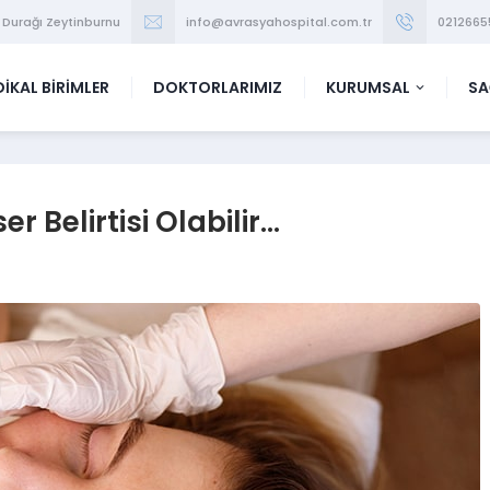
 Durağı Zeytinburnu
info@avrasyahospital.com.tr
0212665
İKAL BİRİMLER
DOKTORLARIMIZ
KURUMSAL
SA
r Belirtisi Olabilir…