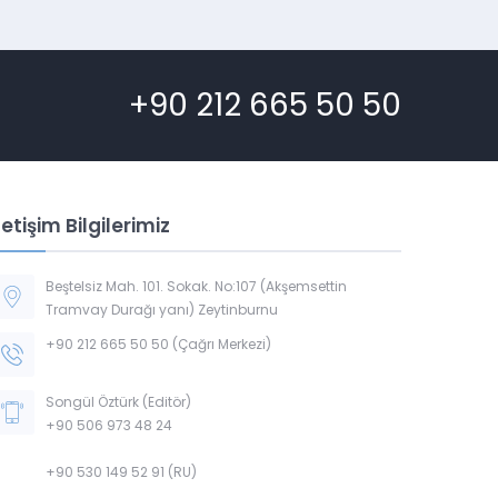
+90 212 665 50 50
letişim Bilgilerimiz
Beştelsiz Mah. 101. Sokak. No:107 (Akşemsettin
Tramvay Durağı yanı) Zeytinburnu
+90 212 665 50 50 (Çağrı Merkezi)
Songül Öztürk (Editör)
+90 506 973 48 24
+90 530 149 52 91 (RU)