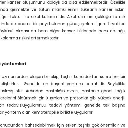
örler kanser oluşumunu dolaylı da olsa etkilemektedir. Özelikle
şında gelmekte ve tütün mamullerinin tüketimi kanser riskini
diğer faktör ise alkol kullanımıdır. Alkol alımının çokluğu ile risk
nde de önemli bir payı bulunan güneş ışınları sigara tiryakileri
er öyküsü olması da hem diğer kanser türlerinde hem de ağız
kalanma riskini arttırmaktadır.
i yöntemleri
u uzmanlardan oluşan bir ekip, teşhis konulduktan sonra her bir
eliştirirler. Genelde en başarılı yöntem cerrahidir. Böylelikle
rılmış olur. Ardından hastalığın evresi, hastanın genel sağlık
lerini öldürmek için X ışınları ve protonlar gibi yüksek enerjili
syon tedavisiuygulanır.Bu tedavi yöntemi genelde tek başına
 bir yöntem olan kemoterapiile birlikte uygulanır.
vi sonucundan bahsedebilmek için erken teşhis çok önemlidir ve