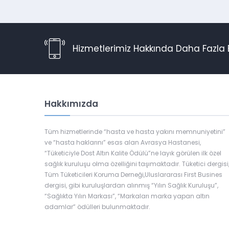
Hizmetlerimiz Hakkında Daha Fazla B
Hakkımızda
Tüm hizmetlerinde “hasta ve hasta yakını memnuniyetini”
ve “hasta haklarını” esas alan Avrasya Hastanesi,
“Tüketiciyle Dost Altın Kalite Ödülü”ne layık görülen ilk özel
sağlık kuruluşu olma özelliğini taşımaktadır. Tüketici dergisi
Tüm Tüketicileri Koruma Derneği,Uluslararası First Busines
dergisi, gibi kuruluşlardan alınmış “Yılın Sağlık Kuruluşu”,
“Sağlıkta Yılın Markası”, “Markaları marka yapan altın
adamlar” ödülleri bulunmaktadır.