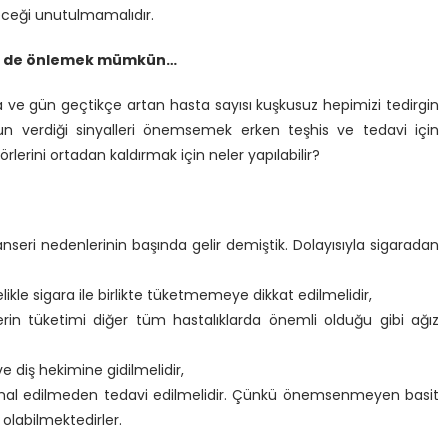
leceği unutulmamalıdır.
ini de önlemek mümkün…
a ve gün geçtikçe artan hasta sayısı kuşkusuz hepimizi tedirgin
n verdiği sinyalleri önemsemek erken teşhis ve tedavi için
örlerini ortadan kaldırmak için neler yapılabilir?
kanseri nedenlerinin başında gelir demiştik. Dolayısıyla sigaradan
kle sigara ile birlikte tüketmemeye dikkat edilmelidir,
erin tüketimi diğer tüm hastalıklarda önemli olduğu gibi ağız
ve diş hekimine gidilmelidir,
ihmal edilmeden tedavi edilmelidir. Çünkü önemsenmeyen basit
 olabilmektedirler.