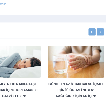
min
MEYEN ODA ARKADAŞI
GÜNDE EN AZ 8 BARDAK SU IÇMEK
K İÇIN; HORLAMANIZI
IÇIN 10 ÖNEMLI NEDEN:
TEDAVI ETTIRIN!
SAĞLIĞINIZ IÇIN SU IÇIN!