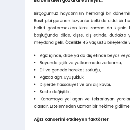
Bu belirtileri göz ardı etmeyin…
Birçoğumuz hayatımızın herhangi bir döneminde
Basit gibi görünen lezyonlar belki de ciddi bir h
belirti göstermezken kimi zaman da kişinin ha
boşluğunda, dilde, dişte, diş etinde, dudakta
meydana gelir. Özellikle 45 yaş üstü bireylerde v
Ağız içinde, dilde ya da diş etinde beyaz veya
Boyunda şişlik ve yutkunmada zorlanma,
Dil ve çenede hareket zorluğu,
Ağızda ağrı, uyuşukluk,
Dişlerde hassasiyet ve ani diş kaybı,
Seste değişiklik,
Kanamaya yol açan ve tekrarlayan yaralar b
olasıdır. Ertelemeden uzman bir hekime gidilmeli
Ağız kanserini etkileyen faktörler