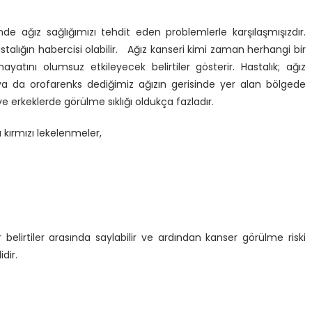
 ağız sağlığımızı tehdit eden problemlerle karşılaşmışızdır.
astalığın habercisi olabilir. Ağız kanseri kimi zaman herhangi bir
yatını olumsuz etkileyecek belirtiler gösterir. Hastalık; ağız
 ya da orofarenks dediğimiz ağızın gerisinde yer alan bölgede
e erkeklerde görülme sıklığı oldukça fazladır.
 kırmızı lekelenmeler,
elirtiler arasında saylabilir ve ardından kanser görülme riski
dir.