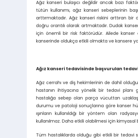
Ağız kanseri bulaşıcı değildir ancak bazı fakt
tütün kullanımı, ağız kanseri sebeplerinin ba
arttırmaktadır. Ağız kanseri riskini arttıran bir 
doğru orantılı olarak artmaktadır. Dudak kanseri
için önemli bir risk faktörüdür. Ailede kans
kanserinde oldukça etkili olmakta ve kansere ya
Ağız kanseri tedavisinde başvurulan tedav
Ağız cerrahı ve diş hekimlerinin de dahil olduğ
hastanın ihtiyacına yönelik bir tedavi planı g
hastalığa sebep olan parça vücuttan uzaklaştı
durumu ve patoloji sonuçlarına göre kanser hücre
ışınların kullanıldığı bir yöntem olan radya
kullanılmaz. Daha etkili olabilmesi için kimyasal
Tüm hastalıklarda olduğu gibi etkili bir teda