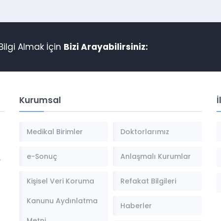
ilgi Almak İçin
Bizi Arayabilirsiniz:
Kurumsal
İ
Medikal Birimler
Doktorlarımız
e-Sonuç
Anlaşmalı Kurumlar
,
Kişisel Veri Koruma
Refakat Bilgileri
Kanunu Aydınlatma
Haberler
Metni