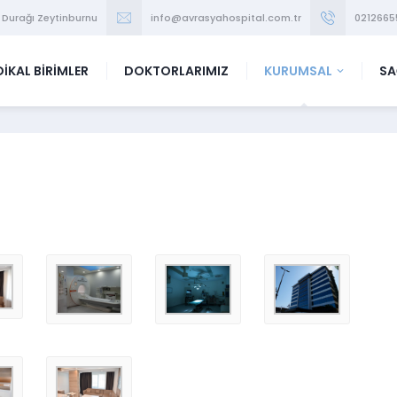
 Durağı Zeytinburnu
info@avrasyahospital.com.tr
0212665
İKAL BİRİMLER
DOKTORLARIMIZ
KURUMSAL
SA