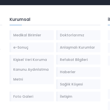
Kurumsal
İ
Medikal Birimler
Doktorlarımız
e-Sonuç
Anlaşmalı Kurumlar
,
Kişisel Veri Koruma
Refakat Bilgileri
Kanunu Aydınlatma
Haberler
Metni
Sağlık Köşesi
Foto Galeri
İletişim