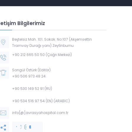
letişim Bilgilerimiz
Beştelsiz Mah. 101. Sokak. No:107 (Akşemsettin
Tramvay Durağı yanı) Zeytinburnu
+90 212 665 50 50 (Çağrı Merkezi)
Songül Öztürk (Editör)
+90 506 973 48 24
+90 530 149 52 91 (RU)
+90 534 516 97 54 (EN) (ARABİC)
info[@]avrasyahospital.com.tr