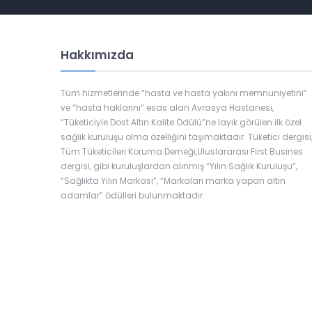
Hakkımızda
Tüm hizmetlerinde “hasta ve hasta yakını memnuniyetini”
ve “hasta haklarını” esas alan Avrasya Hastanesi,
“Tüketiciyle Dost Altın Kalite Ödülü”ne layık görülen ilk özel
sağlık kuruluşu olma özelliğini taşımaktadır. Tüketici dergisi
Tüm Tüketicileri Koruma Derneği,Uluslararası First Busines
dergisi, gibi kuruluşlardan alınmış “Yılın Sağlık Kuruluşu”,
“Sağlıkta Yılın Markası”, “Markaları marka yapan altın
adamlar” ödülleri bulunmaktadır.