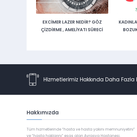
RINDA ŞIŞLIK
EXCIMER LAZER NEDIR? GÖZ
KADINL
 HABERCISI
ÇIZDIRME , AMELIYATI SÜRECI
BOZUK
Hizmetlerimiz Hakkında Daha Fazla B
Hakkımızda
Tüm hizmetlerinde “hasta ve hasta yakını memnuniyetini”
ve “hasta haklarını” esas alan Avrasya Hastanesi,