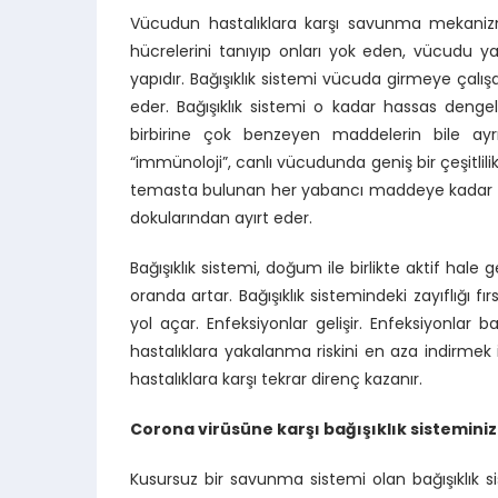
Vücudun hastalıklara karşı savunma meka
hücrelerini tanıyıp onları yok eden, vücudu 
yapıdır. Bağışıklık sistemi vücuda girmeye çalışa
eder. Bağışıklık sistemi o kadar hassas dengel
birbirine çok benzeyen maddelerin bile ayrım
“immünoloji”, canlı vücudunda geniş bir çeşitlilik
temasta bulunan her yabancı maddeye kadar tar
dokularından ayırt eder.
Bağışıklık sistemi, doğum ile birlikte aktif hale 
oranda artar. Bağışıklık sistemindeki zayıflığı f
yol açar. Enfeksiyonlar gelişir. Enfeksiyonlar
hastalıklara yakalanma riskini en aza indirmek 
hastalıklara karşı tekrar direnç kazanır.
Corona virüsüne karşı bağışıklık sisteminiz
Kusursuz bir savunma sistemi olan bağışıklık s