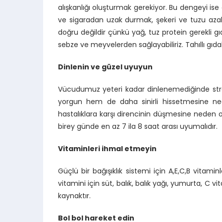
alışkanlığı oluşturmak gerekiyor. Bu dengeyi i
ve sigaradan uzak durmak, şekeri ve tuzu az
doğru değildir çünkü yağ, tuz protein gerekli gı
sebze ve meyvelerden sağlayabiliriz. Tahıllı gıda
Dinlenin ve güzel uyuyun
Vücudumuz yeteri kadar dinlenemediğinde str
yorgun hem de daha sinirli hissetmesine neden
hastalıklara karşı direncinin düşmesine neden ol
birey günde en az 7 ila 8 saat arası uyumalıdır.
Vitaminleri ihmal etmeyin
Güçlü bir bağışıklık sistemi için A,E,C,B vita
vitamini için süt, balık, balık yağı, yumurta, C v
kaynaktır.
Bol bol hareket edin