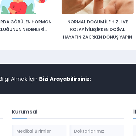
ARDA GÖRÜLEN HORMON
NORMAL DOĞUM İLE HIZLI VE
LUĞUNUN NEDENLERI…
KOLAY İYILEŞIRKEN DOĞAL
HAYATINIZA ERKEN DÖNÜŞ YAPIN
ilgi Almak İçin
Bizi Arayabilirsiniz:
Kurumsal
İ
Medikal Birimler
Doktorlarımız