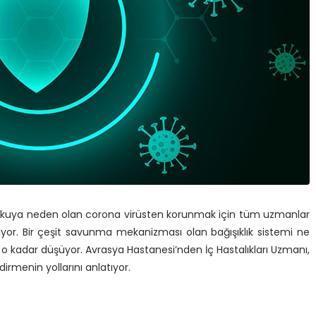
rkuya neden olan corona virüsten korunmak için tüm uzmanlar
ıyor. Bir çeşit savunma mekanizması olan bağışıklık sistemi ne
 o kadar düşüyor. Avrasya Hastanesi’nden İç Hastalıkları Uzmanı,
irmenin yollarını anlatıyor.