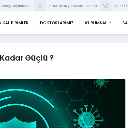
 Durağı Zeytinburnu
info@avrasyahospital.com.tr
0212665
İKAL BİRİMLER
DOKTORLARIMIZ
KURUMSAL
SA
e Kadar Güçlü ?