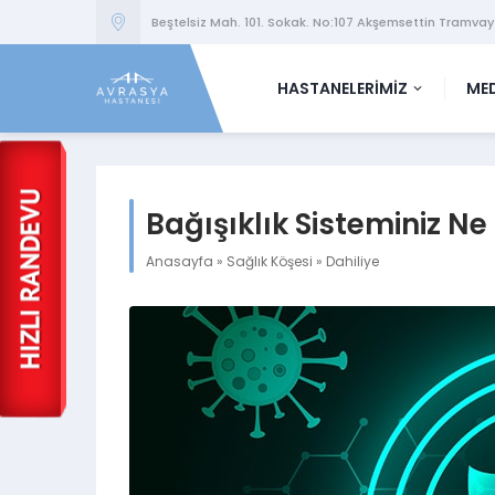
Beştelsiz Mah. 101. Sokak. No:107 Akşemsettin Tramvay
HASTANELERİMİZ
MED
Bağışıklık Sisteminiz N
Anasayfa
»
Sağlık Köşesi
»
Dahiliye