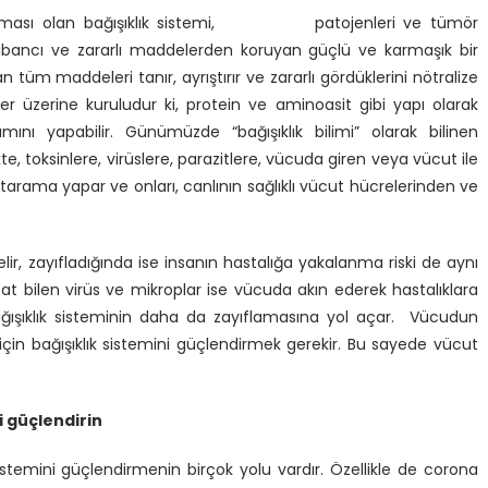
nizması olan bağışıklık sistemi, patojenleri ve tümör
yabancı ve zararlı maddelerden koruyan güçlü ve karmaşık bir
n tüm maddeleri tanır, ayrıştırır ve zararlı gördüklerini nötralize
er üzerine kuruludur ki, protein ve aminoasit gibi yapı olarak
ını yapabilir. Günümüzde “bağışıklık bilimi” olarak bilinen
te, toksinlere, virüslere, parazitlere, vücuda giren veya vücut ile
ama yapar ve onları, canlının sağlıklı vücut hücrelerinden ve
gelir, zayıfladığında ise insanın hastalığa yakalanma riski de aynı
ırsat bilen virüs ve mikroplar ise vücuda akın ederek hastalıklara
 bağışıklık sisteminin daha da zayıflamasına yol açar. Vücudun
için bağışıklık sistemini güçlendirmek gerekir. Bu sayede vücut
i güçlendirin
istemini güçlendirmenin birçok yolu vardır. Özellikle de corona