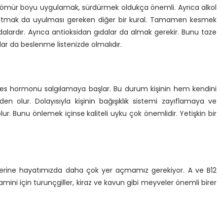
se ömür boyu uygulamak, sürdürmek oldukça önemli. Ayrıca alkol
altmak da uyulması gereken diğer bir kural. Tamamen kesmek
dalardır. Ayrıca antioksidan gıdalar da almak gerekir. Bunu taze
lar da beslenme listenizde olmalıdır.
es hormonu salgılamaya başlar. Bu durum kişinin hem kendini
 olur. Dolayısıyla kişinin bağışıklık sistemi zayıflamaya ve
ur. Bunu önlemek içinse kaliteli uyku çok önemlidir. Yetişkin bir
minlerine hayatımızda daha çok yer açmamız gerekiyor. A ve B12
itamini için turunçgiller, kiraz ve kavun gibi meyveler önemli birer