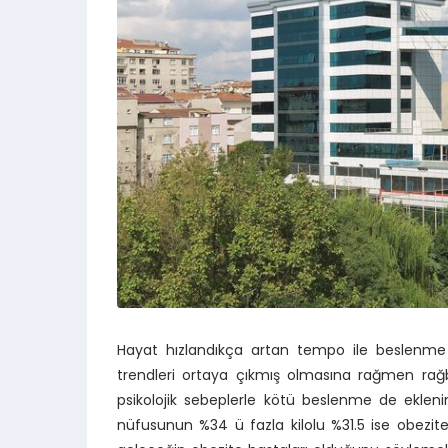
Hayat hızlandıkça artan tempo ile beslenme alı
trendleri ortaya çıkmış olmasına rağmen rağbe
psikolojik sebeplerle kötü beslenme de ekleni
nüfusunun %34 ü fazla kilolu %31.5 ise obezit