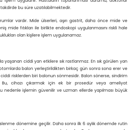
nda işlem uygulanır. Hastaların toparlanması durumu, doktorlar
 takdirde bu süre uzatılabilmektedir.
mlar vardır. Mide ülserleri, aşırı gastrit, daha önce mide ve
 mide fıtıkları ile birlikte endoskopi uygulanmasını riskli hale
klukları olan kişilere işlem uygulanamaz.
a yaşanan ciddi yan etkilere sık rastlanmaz. En sık görülen yan
mptomlarda balon yerleştirildikten birkaç gün sonra sona erer ve
l ciddi risklerden biri balonun sönmesidir. Balon sönerse, sindirim
. Bu, cihazı çıkarmak için ek bir prosedür veya ameliyat
 Bu nedenle işlemin güvenilir ve uzman ellerde yapılması büyük
beslenme dönemine geçilir. Daha sonra ilk 6 aylık dönemde rutin