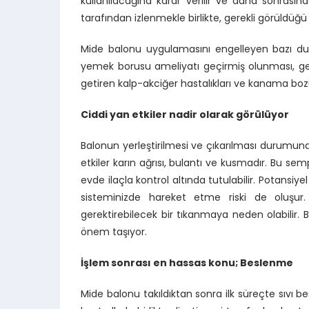
kullanılacağına karar verilir ve daha sonrası
tarafından izlenmekle birlikte, gerekli görüldüğü
Mide balonu uygulamasını engelleyen bazı duru
yemek borusu ameliyatı geçirmiş olunması, geniş
getiren kalp-akciğer hastalıkları ve kanama bozu
Ciddi yan etkiler nadir olarak görülüyor
Balonun yerleştirilmesi ve çıkarılması durumund
etkiler karın ağrısı, bulantı ve kusmadır. Bu se
evde ilaçla kontrol altında tutulabilir. Potansiye
sisteminizde hareket etme riski de oluşur
gerektirebilecek bir tıkanmaya neden olabilir.
önem taşıyor.
İşlem sonrası en hassas konu; Beslenme
Mide balonu takıldıktan sonra ilk süreçte sıvı 