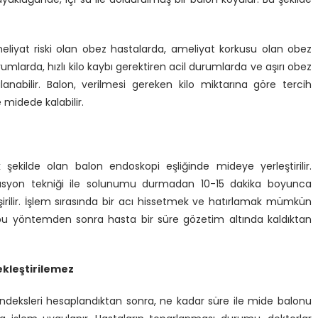
eliyat riski olan obez hastalarda, ameliyat korkusu olan obez
rumlarda, hızlı kilo kaybı gerektiren acil durumlarda ve aşırı obez
nabilir. Balon, verilmesi gereken kilo miktarına göre tercih
e midede kalabilir.
k şekilde olan balon endoskopi eşliğinde mideye yerleştirilir.
sedasyon tekniği ile solunumu durmadan 10-15 dakika boyunca
irilir. İşlem sırasında bir acı hissetmek ve hatırlamak mümkün
 bu yöntemden sonra hasta bir süre gözetim altında kaldıktan
ekleştirilemez
e indeksleri hesaplandıktan sonra, ne kadar süre ile mide balonu