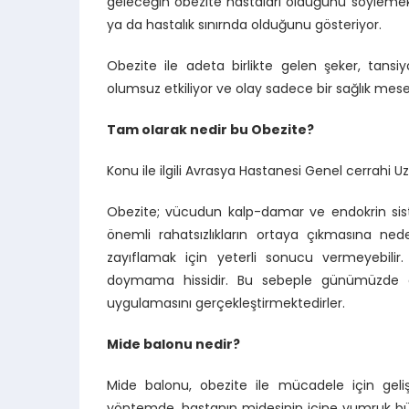
geleceğin obezite hastaları olduğunu söylemek
ya da hastalık sınırnda olduğunu gösteriyor.
Obezite ile adeta birlikte gelen şeker, tansiyo
olumsuz etkiliyor ve olay sadece bir sağlık mes
Tam olarak nedir bu Obezite?
Konu ile ilgili Avrasya Hastanesi Genel cerrahi
Obezite; vücudun kalp-damar ve endokrin si
önemli rahatsızlıkların ortaya çıkmasına neden
zayıflamak için yeterli sonucu vermeyebilir. 
doymama hissidir. Bu sebeple günümüzde o
uygulamasını gerçekleştirmektedirler.
Mide balonu nedir?
Mide balonu, obezite ile mücadele için gelişt
yöntemde, hastanın midesinin içine yumruk büyü