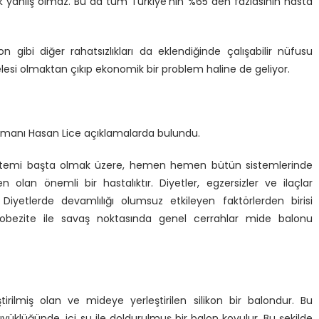
 yanlış olmaz. Bu da tüm Türkiye’nin %65 den fazlasının hasta
n gibi diğer rahatsızlıkları da eklendiğinde çalışabilir nüfusu
elesi olmaktan çıkıp ekonomik bir problem haline de geliyor.
 Uzmanı Hasan Lice açıklamalarda bulundu.
stemi başta olmak üzere, hemen hemen bütün sistemlerinde
 olan önemli bir hastalıktır. Diyetler, egzersizler ve ilaçlar
Diyetlerde devamlılığı olumsuz etkileyen faktörlerden birisi
bezite ile savaş noktasında genel cerrahlar mide balonu
irilmiş olan ve mideye yerleştirilen silikon bir balondur. Bu
klüğünde, içi su ile doldurulmuş bir balon koyulur. Bu şekilde