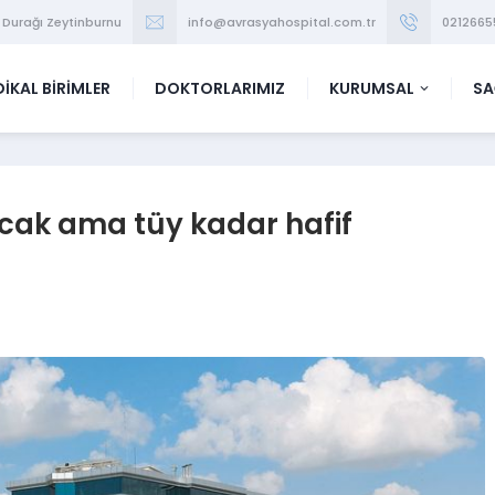
 Durağı Zeytinburnu
info@avrasyahospital.com.tr
0212665
İKAL BİRİMLER
DOKTORLARIMIZ
KURUMSAL
SA
cak ama tüy kadar hafif