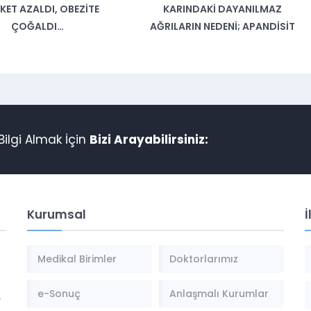
KARINDAKI DAYANILMAZ
GRIP GIBI GELEN 
AĞRILARIN NEDENI; APANDISIT
KAÇIŞ SE
ilgi Almak İçin
Bizi Arayabilirsiniz:
Kurumsal
İ
Medikal Birimler
Doktorlarımız
e-Sonuç
Anlaşmalı Kurumlar
,