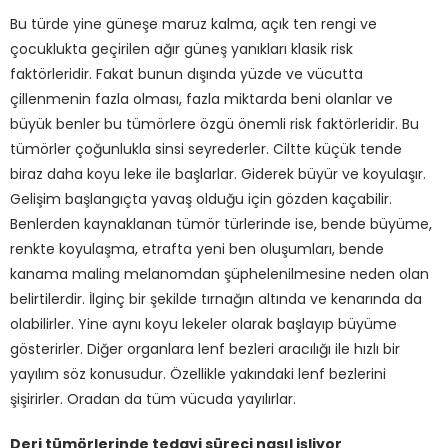
Bu türde yine güneşe maruz kalma, açık ten rengi ve
çocuklukta geçirilen ağır güneş yanıkları klasik risk
faktörleridir. Fakat bunun dışında yüzde ve vücutta
çillenmenin fazla olması, fazla miktarda beni olanlar ve
büyük benler bu tümörlere özgü önemli risk faktörleridir. Bu
tümörler çoğunlukla sinsi seyrederler. Ciltte küçük tende
biraz daha koyu leke ile başlarlar. Giderek büyür ve koyulaşır.
Gelişim başlangıçta yavaş olduğu için gözden kaçabilir.
Benlerden kaynaklanan tümör türlerinde ise, bende büyüme,
renkte koyulaşma, etrafta yeni ben oluşumları, bende
kanama maling melanomdan şüphelenilmesine neden olan
belirtilerdir. İlginç bir şekilde tırnağın altında ve kenarında da
olabilirler. Yine aynı koyu lekeler olarak başlayıp büyüme
gösterirler. Diğer organlara lenf bezleri aracılığı ile hızlı bir
yayılım söz konusudur. Özellikle yakındaki lenf bezlerini
şişirirler. Oradan da tüm vücuda yayılırlar.
Deri tümörlerinde tedavi süreci nasıl işliyor