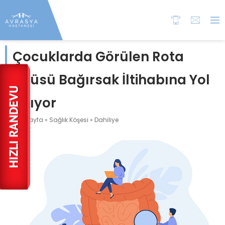
Çocuklarda Görülen Rota
Virüsü Bağırsak İltihabına Yol
Açıyor
Anasayfa
»
Sağlık Köşesi
»
Dahiliye