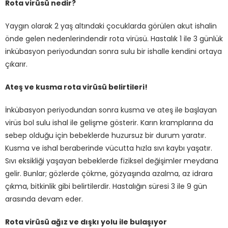
Rota virüsü nedir?
Yaygın olarak 2 yaş altındaki çocuklarda görülen akut ishalin
önde gelen nedenlerindendir rota virüsü. Hastalık 1 ile 3 günlük
inkübasyon periyodundan sonra sulu bir ishalle kendini ortaya
çıkarır.
Ateş ve kusma rota virüsü belirtileri!
İnkübasyon periyodundan sonra kusma ve ateş ile başlayan
virüs bol sulu ishal ile gelişme gösterir. Karın kramplarına da
sebep olduğu için bebeklerde huzursuz bir durum yaratır.
Kusma ve ishal beraberinde vücutta hızla sıvı kaybı yaşatır.
Sıvı eksikliği yaşayan bebeklerde fiziksel değişimler meydana
gelir. Bunlar; gözlerde çökme, gözyaşında azalma, az idrara
çıkma, bitkinlik gibi belirtilerdir. Hastalığın süresi 3 ile 9 gün
arasında devam eder.
Rota virüsü ağız ve dışkı yolu ile bulaşıyor