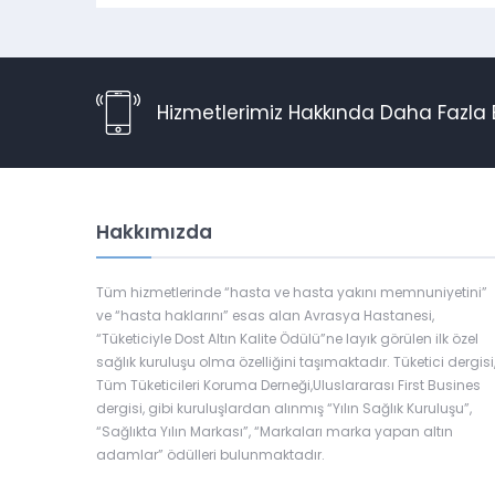
Hizmetlerimiz Hakkında Daha Fazla B
Hakkımızda
Tüm hizmetlerinde “hasta ve hasta yakını memnuniyetini”
ve “hasta haklarını” esas alan Avrasya Hastanesi,
“Tüketiciyle Dost Altın Kalite Ödülü”ne layık görülen ilk özel
sağlık kuruluşu olma özelliğini taşımaktadır. Tüketici dergisi
Tüm Tüketicileri Koruma Derneği,Uluslararası First Busines
dergisi, gibi kuruluşlardan alınmış “Yılın Sağlık Kuruluşu”,
“Sağlıkta Yılın Markası”, “Markaları marka yapan altın
adamlar” ödülleri bulunmaktadır.