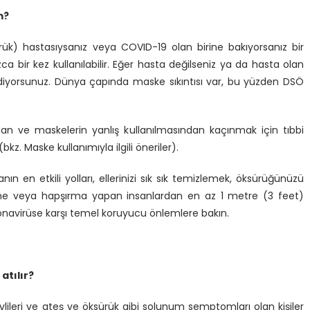
m?
ük) hastasıysanız veya COVID-19 olan birine bakıyorsanız bir
a bir kez kullanılabilir. Eğer hasta değilseniz ya da hasta olan
ediyorsunuz. Dünya çapında maske sıkıntısı var, bu yüzden DSÖ
ndan ve maskelerin yanlış kullanılmasından kaçınmak için tıbbi
kz. Maske kullanımıyla ilgili öneriler).
ın en etkili yolları, ellerinizi sık sık temizlemek, öksürüğünüzü
rme veya hapşırma yapan insanlardan en az 1 metre (3 feet)
oronavirüse karşı temel koruyucu önlemlere bakın.
 atılır?
vlileri ve ateş ve öksürük gibi solunum semptomları olan kişiler