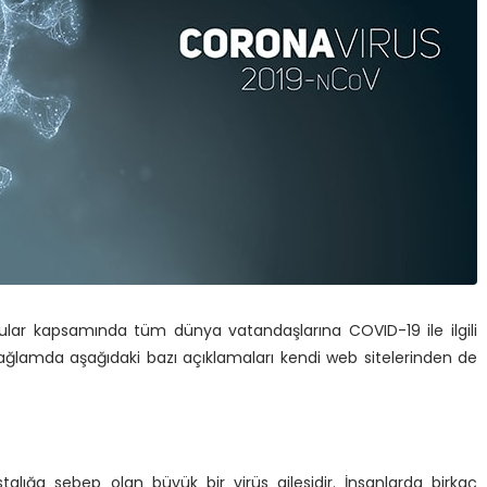
lar kapsamında tüm dünya vatandaşlarına COVID-19 ile ilgili
 bağlamda aşağıdaki bazı açıklamaları kendi web sitelerinden de
talığa sebep olan büyük bir virüs ailesidir. İnsanlarda birkaç