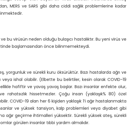
lardan, MERS ve SARS gibi daha ciddi sağlık problemlerine kadar
inmektedir.
e bu virüsün neden olduğu bulaşıcı hastalıktır. Bu yeni virüs ve
 kentinde başlamasından önce bilinmemekteydi.
 yorgunluk ve sürekli kuru öksürüktür. Bazı hastalarda ağrı ve
ı veya ishal olabilir. (Elbette bu belirtiler, kesin olarak COVID-19
kle hafiftir ve yavaş yavaş başlar. Bazı insanlar enfekte olur,
e rahatsızlık hissetmezler. Çoğu insan (yaklaşık% 80) özel
ilir. COVID-19 alan her 6 kişiden yaklaşık 1’i ağır hastalanmakta
sanlar ve yüksek tansiyon, kalp problemleri veya diyabet gibi
aha ağır geçirme ihtimalleri yüksektir. Sürekli yüksek ateş, sürekli
mlar görülen insanlar tıbbi yardım almalıdır.