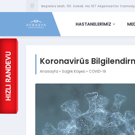
Beştelsiz Mah. 101. Sokak. No:107 Akşemsettin Tramvay
HASTANELERİMİZ
MED
Koronavirüs Bilgilendi
Anasayfa
»
Sağlık Köşesi
»
COVID-19