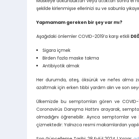
Maskeye dokunduktan veya attıktan sonra el hijy
şekilde kirlenmişse ellerinizi su ve sabunla yıkayı
Yapmamam gereken bir şey var mı?
Aşağıdaki önlemler COVID-2019’a karşı etkili
DEĞ
Sigara içmek
Birden fazla maske takma
Antibiyotik almak
Her durumda, ateş, öksürük ve nefes alma zorl
azaltmak için erken tıbbi yardım alın ve son sey
Ülkemizde bu semptomları gören ve COVID-1
Coronavirüs Danışma Hattını arayarak, semptoml
olmadığını öğrenebilir. Ayrıca semptomlar ve ha
çizmektedir: Yalnızca resmi makamlardan yapılan
Son Güncelleme Tarihi: 28 Eylül 2024 | Yazar:
ad