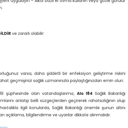
eni uygulayın – Alkol bazlı el ovma kullanın veya gözle görülür
n.
İLDİR
ve zararlı olabilir:
uğunuz varsa, daha şiddetli bir enfeksiyon geliştirme riskini
ahat geçmişinizi sağlık uzmanınızla paylaştığınızdan emin olun.
9 şüphesinde olan vatandaşlarımız,
Alo 184
Sağlık Bakanlığı
arını anlatıp belli süzgeçlerden geçirerek rahatsızlığının olup
stalıkla ilgili konularda, Sağlık Bakanlığı önemle şunun altını
 açıklama, bilgilendirme ve uyarılar dikkate alınmalıdır.
min