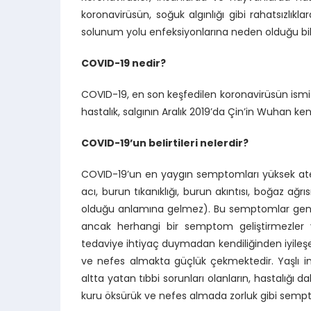
koronavirüsün, soğuk algınlığı gibi rahatsızlık
solunum yolu enfeksiyonlarına neden olduğu bil
COVID-19 nedir?
COVID-19, en son keşfedilen koronavirüsün ismi v
hastalık, salgının Aralık 2019’da Çin’in Wuhan
COVID-19’un belirtileri nelerdir?
COVID-19’un en yaygın semptomları yüksek ateş,
acı, burun tıkanıklığı, burun akıntısı, boğaz ağrıs
olduğu anlamına gelmez). Bu semptomlar genelli
ancak herhangi bir semptom geliştirmezler v
tedaviye ihtiyaç duymadan kendiliğinden iyileşeb
ve nefes almakta güçlük çekmektedir. Yaşlı in
altta yatan tıbbi sorunları olanların, hastalığı d
kuru öksürük ve nefes almada zorluk gibi sempto