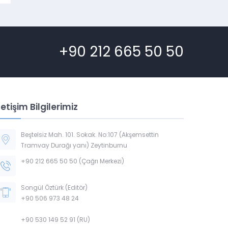
+90 212 665 50 50
letişim Bilgilerimiz
Beştelsiz Mah. 101. Sokak. No:107 (Akşemsettin
Tramvay Durağı yanı) Zeytinburnu
+90 212 665 50 50 (Çağrı Merkezi)
Songül Öztürk (Editör)
+90 506 973 48 24
+90 530 149 52 91 (RU)