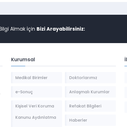
ilgi Almak İçin
Bizi Arayabilirsiniz:
Kurumsal
İ
Medikal Birimler
Doktorlarımız
e-Sonuç
Anlaşmalı Kurumlar
,
Kişisel Veri Koruma
Refakat Bilgileri
Kanunu Aydınlatma
Haberler