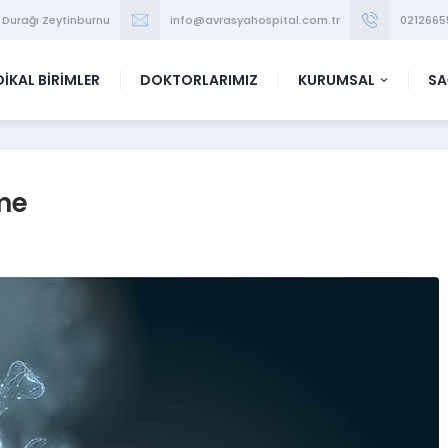
 Durağı Zeytinburnu
info@avrasyahospital.com.tr
0212665
İKAL BİRİMLER
DOKTORLARIMIZ
KURUMSAL
SA
rme