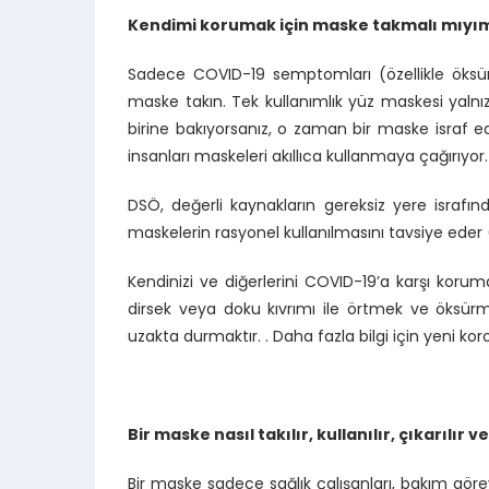
Kendimi korumak için maske takmalı mıyı
Sadece COVID-19 semptomları (özellikle öksür
maske takın. Tek kullanımlık yüz maskesi yalnızc
birine bakıyorsanız, o zaman bir maske israf 
insanları maskeleri akıllıca kullanmaya çağırıyor.
DSÖ, değerli kaynakların gereksiz yere israfı
maskelerin rasyonel kullanılmasını tavsiye eder (b
Kendinizi ve diğerlerini COVID-19’a karşı koruman
dirsek veya doku kıvrımı ile örtmek ve öksü
uzakta durmaktır. . Daha fazla bilgi için yeni k
Bir maske nasıl takılır, kullanılır, çıkarılır ve
Bir maske sadece sağlık çalışanları, bakım göre