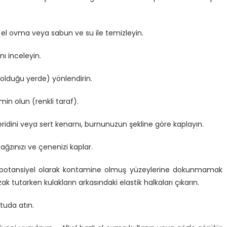
 el ovma veya sabun ve su ile temizleyin.
ı inceleyin.
 olduğu yerde) yönlendirin.
in olun (renkli taraf).
ridini veya sert kenarnı, burnunuzun şekline göre kaplayın.
ağzınızı ve çenenizi kaplar.
n potansiyel olarak kontamine olmuş yüzeylerine dokunmamak
 tutarken kulakların arkasındaki elastik halkaları çıkarın.
tuda atın.