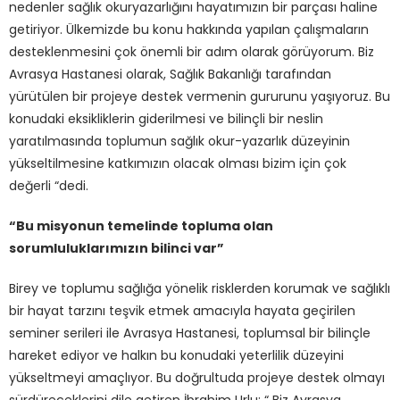
nedenler sağlık okuryazarlığını hayatımızın bir parçası haline
getiriyor. Ülkemizde bu konu hakkında yapılan çalışmaların
desteklenmesini çok önemli bir adım olarak görüyorum. Biz
Avrasya Hastanesi olarak, Sağlık Bakanlığı tarafından
yürütülen bir projeye destek vermenin gururunu yaşıyoruz. Bu
konudaki eksikliklerin giderilmesi ve bilinçli bir neslin
yaratılmasında toplumun sağlık okur-yazarlık düzeyinin
yükseltilmesine katkımızın olacak olması bizim için çok
değerli “dedi.
“Bu misyonun temelinde topluma olan
sorumluluklarımızın bilinci var”
Birey ve toplumu sağlığa yönelik risklerden korumak ve sağlıklı
bir hayat tarzını teşvik etmek amacıyla hayata geçirilen
seminer serileri ile Avrasya Hastanesi, toplumsal bir bilinçle
hareket ediyor ve halkın bu konudaki yeterlilik düzeyini
yükseltmeyi amaçlıyor. Bu doğrultuda projeye destek olmayı
sürdüreceklerini dile getiren İbrahim Urlu; “ Biz Avrasya