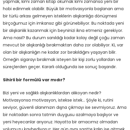
yapmak, kimi zaman kitap okumak kimi zamansa yeni bir
hobi edinmek olabilir. Büyük bir motivasyonla başlanan ama
bir türlü arkası gelmeyen isteklerin alışkanlığa dönüşmesi
birçoğumuz için imkansız gibi görünebiliyor. Bu noktada yeni
bir alışkanlık kazanmak için beyninizi ikna etmeniz gerekiyor.
Ama nasıl? Bu durum sanıldığı kadar kolay değil çoğu zaman
mevcut bir alışkanlığı bırakmaktan daha zor olabiliyor. Ki, var
olan bir alışkanlığın ne kadar zor bırakıldığını yaşayan bilir.
Örneğin sigarayı bırakmak isteyen bir kişi zorlu yollardan ve
süreçlerden geçer. Kararlı olduğunda ise sonuç başarıdır.
Sihirli bir formülü var mıdır?
Bizi yeni ve sağlıklı alışkanlıklardan alıkoyan nedir?
Motivasyonsa motivasyon, istekse istek… Şöyle ki, rutini
seviyor, güvenli alanımızın dışna çıkmayı ise sevmiyoruz. Ama
bir noktadan sonra tatmin duygusu azalmaya başlıyor ve
yeni heyecanlar arıyoruz. Hayatta bir amacımız olmadan
yolumuzu kaybediyoruz. Her gün aynı saatte kalıp işe gitmek