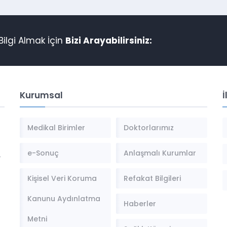
ilgi Almak İçin
Bizi Arayabilirsiniz:
Kurumsal
İ
Medikal Birimler
Doktorlarımız
e-Sonuç
Anlaşmalı Kurumlar
,
Kişisel Veri Koruma
Refakat Bilgileri
Kanunu Aydınlatma
Haberler
Metni