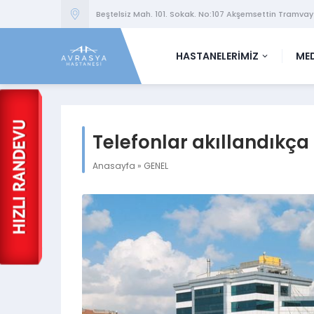
Beştelsiz Mah. 101. Sokak. No:107 Akşemsettin Tramvay
HASTANELERİMİZ
MED
Telefonlar akıllandıkça
Anasayfa
»
GENEL