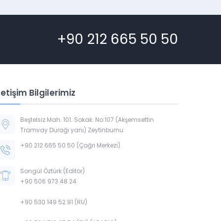
+90 212 665 50 50
letişim Bilgilerimiz
Beştelsiz Mah. 101. Sokak. No:107 (Akşemsettin
Tramvay Durağı yanı) Zeytinburnu
+90 212 665 50 50 (Çağrı Merkezi)
Songül Öztürk (Editör)
+90 506 973 48 24
+90 530 149 52 91 (RU)