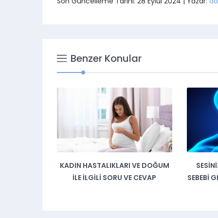
Son Güncelleme Tarihi: 28 Eylül 2024 | Yazar:
ad
Benzer Konular
KADIN HASTALIKLARI VE DOĞUM
SESINIZDEKI DEĞIŞIKLIK
İLE İLGILI SORU VE CEVAP
SEBEBI GIRTLAK KANSERI O