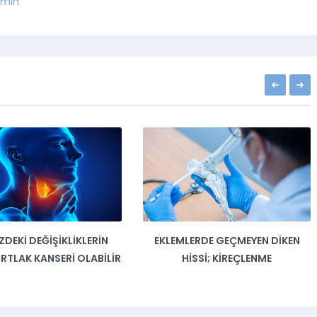
min
LERIN
EKLEMLERDE GEÇMEYEN DIKEN
ÇOK FAZ
LABILIR
HISSI; KIREÇLENME
BAHARATLI Y
ÜL