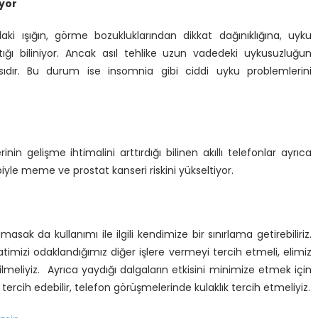
ıyor
aki ışığın, görme bozukluklarından dikkat dağınıklığına, uyku
ğı biliniyor. Ancak asıl tehlike uzun vadedeki uykusuzluğun
sıdır. Bu durum ise insomnia gibi ciddi uyku problemlerini
 gelişme ihtimalini arttırdığı bilinen akıllı telefonlar ayrıca
biyle meme ve prostat kanseri riskini yükseltiyor.
ak da kullanımı ile ilgili kendimize bir sınırlama getirebiliriz.
timizi odaklandığımız diğer işlere vermeyi tercih etmeli, elimiz
lmeliyiz. Ayrıca yaydığı dalgaların etkisini minimize etmek için
ercih edebilir, telefon görüşmelerinde kulaklık tercih etmeliyiz.