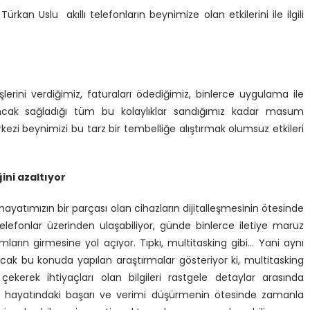
kan Uslu akıllı telefonların beynimize olan etkilerini ile ilgili
lerini verdiğimiz, faturaları ödediğimiz, binlerce uygulama ile
z. Ancak sağladığı tüm bu kolaylıklar sandığımız kadar masum
i beynimizi bu tarz bir tembelliğe alıştırmak olumsuz etkileri
ini azaltıyor
 hayatımızın bir parçası olan cihazların dijitalleşmesinin ötesinde
llı telefonlar üzerinden ulaşabiliyor, günde binlerce iletiye maruz
ların girmesine yol açıyor. Tıpkı, multitasking gibi… Yani aynı
k bu konuda yapılan araştırmalar gösteriyor ki, multitasking
erek ihtiyaçları olan bilgileri rastgele detaylar arasında
ul hayatındaki başarı ve verimi düşürmenin ötesinde zamanla