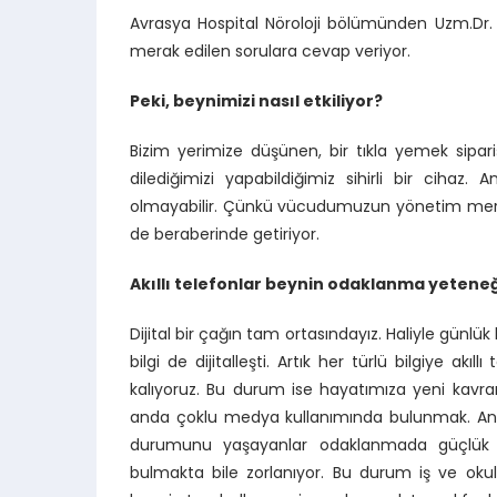
Avrasya Hospital Nöroloji bölümünden Uzm.Dr. Tür
merak edilen sorulara cevap veriyor.
Peki, beynimizi nasıl etkiliyor?
Bizim yerimize düşünen, bir tıkla yemek sipariş
dilediğimizi yapabildiğimiz sihirli bir ciha
olmayabilir. Çünkü vücudumuzun yönetim merkez
de beraberinde getiriyor.
Akıllı telefonlar beynin odaklanma yeteneğ
Dijital bir çağın tam ortasındayız. Haliyle günlük
bilgi de dijitalleşti. Artık her türlü bilgiye akı
kalıyoruz. Bu durum ise hayatımıza yeni kavram
anda çoklu medya kullanımında bulunmak. Anca
durumunu yaşayanlar odaklanmada güçlük çek
bulmakta bile zorlanıyor. Bu durum iş ve ok