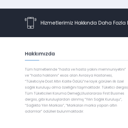
Hizmetlerimiz Hakkında Daha Fazla B
Hakkımızda
Tüm hizmetlerinde “hasta ve hasta yakını memnuniyetini”
ve “hasta haklarını” esas alan Avrasya Hastanesi,
“Tüketiciyle Dost Altın Kalite Ödülü”ne layık görülen ilk özel
sağlık kuruluşu olma özelliğini taşımaktadır. Tüketici dergisi
Tüm Tüketicileri Koruma Derneği,Uluslararası First Busines
dergisi, gibi kuruluşlardan alınmış “Yılın Sağlık Kuruluşu”,
“Sağlıkta Yılın Markası”, “Markaları marka yapan altın
adamlar” ödülleri bulunmaktadır.