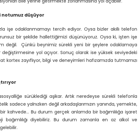
onları bile yerine getirmekte zorlanmasına yol açabilir.
ki notumuz düşüyor
la işe odaklanmamayı tercih ediyor. Oysa bizler akıllı telefon
unsuz bir şekilde hallettiğimizi düşünüyoruz. Oysa ki, işten işe
em değil. Çünkü beynimiz sürekli yeni bir şeylere odaklamaya
 değiştirmesine yol açıyor. Sonuç olarak ise yüksek seviyedeki
t kortex zayıflıyor, bilgi ve deneyimleri hafızamızda tutmamızı
ştırıyor
i asosyalliğe sürüklediği aşikar. Artık neredeyse sürekli telefonla
Üstelik sadece yalnızken değil arkadaşlarımızın yanında, yemekte,
en bir kahvede… Bu durum gerçek anlamda bir bağımlılığa işaret
oloji bağımlılığı diyebiliriz. Bu durum zamanla en az alkol ve
elebilir.