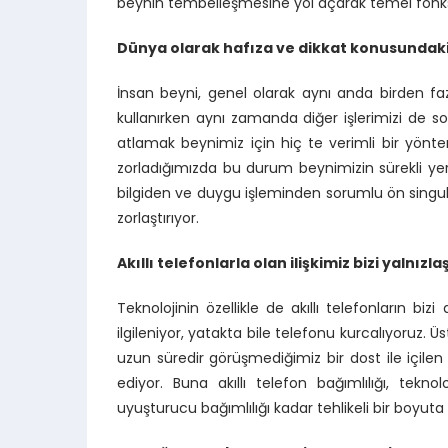
beynin tembelleşmesine yol açarak temel fonksiy
Dünya olarak hafıza ve dikkat konusunda
İnsan beyni, genel olarak aynı anda birden faz
kullanırken aynı zamanda diğer işlerimizi de sor
atlamak beynimiz için hiç te verimli bir yönt
zorladığımızda bu durum beynimizin sürekli yer
bilgiden ve duygu işleminden sorumlu ön singula
zorlaştırıyor.
Akıllı telefonlarla olan ilişkimiz bizi yalnızla
Teknolojinin özellikle de akıllı telefonların biz
ilgileniyor, yatakta bile telefonu kurcalıyoruz. 
uzun süredir görüşmediğimiz bir dost ile içil
ediyor. Buna akıllı telefon bağımlılığı, tekn
uyuşturucu bağımlılığı kadar tehlikeli bir boyuta g