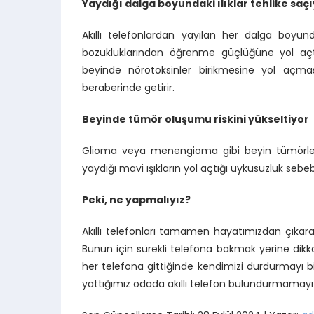
Yaydığı dalga boyundaki ılıklar tehlike saç
Akıllı telefonlardan yayılan her dalga boyund
bozukluklarından öğrenme güçlüğüne yol açtı
beyinde nörotoksinler birikmesine yol açma
beraberinde getirir.
Beyinde tümör oluşumu riskini yükseltiyor
Glioma veya menengioma gibi beyin tümörlerinin
yaydığı mavi ışıkların yol açtığı uykusuzluk sebe
Peki, ne yapmalıyız?
Akıllı telefonları tamamen hayatımızdan çıkaramas
Bunun için sürekli telefona bakmak yerine dikka
her telefona gittiğinde kendimizi durdurmayı bi
yattığımız odada akıllı telefon bulundurmamayı t