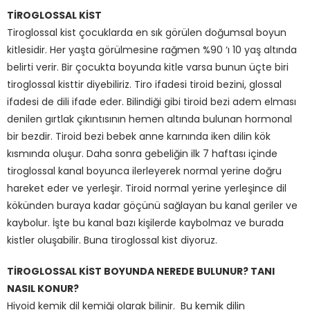
TİROGLOSSAL KİST
Tiroglossal kist çocuklarda en sık görülen doğumsal boyun
kitlesidir. Her yaşta görülmesine rağmen %90 ‘ı 10 yaş altında
belirti verir. Bir çocukta boyunda kitle varsa bunun üçte biri
tiroglossal kisttir diyebiliriz. Tiro ifadesi tiroid bezini, glossal
ifadesi de dili ifade eder. Bilindiği gibi tiroid bezi adem elması
denilen gırtlak çıkıntısının hemen altında bulunan hormonal
bir bezdir. Tiroid bezi bebek anne karnında iken dilin kök
kısmında oluşur. Daha sonra gebeliğin ilk 7 haftası içinde
tiroglossal kanal boyunca ilerleyerek normal yerine doğru
hareket eder ve yerleşir. Tiroid normal yerine yerleşince dil
kökünden buraya kadar göçünü sağlayan bu kanal geriler ve
kaybolur. İşte bu kanal bazı kişilerde kaybolmaz ve burada
kistler oluşabilir. Buna tiroglossal kist diyoruz.
TİROGLOSSAL KİST BOYUNDA NEREDE BULUNUR? TANI
NASIL KONUR?
Hiyoid kemik dil kemiği olarak bilinir. Bu kemik dilin