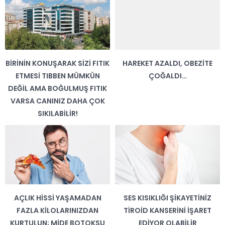
BIRININ KONUŞARAK SIZI FITIK
HAREKET AZALDI, OBEZITE
ETMESI TIBBEN MÜMKÜN
ÇOĞALDI…
DEĞIL AMA BOĞULMUŞ FITIK
VARSA CANINIZ DAHA ÇOK
SIKILABILIR!
AÇLIK HISSI YAŞAMADAN
SES KISIKLIĞI ŞIKAYETINIZ
FAZLA KILOLARINIZDAN
TIROID KANSERINI İŞARET
KURTULUN; MIDE BOTOKSU
EDIYOR OLABILIR