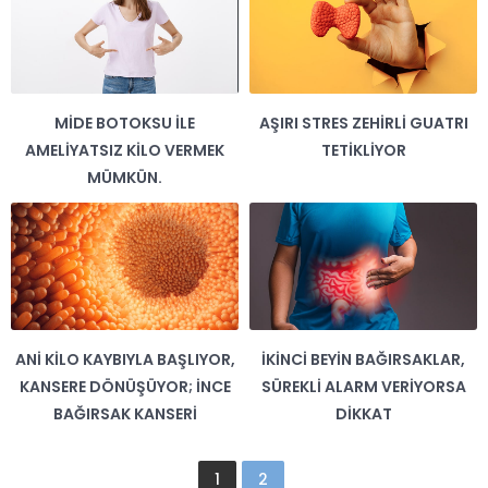
MIDE BOTOKSU İLE
AŞIRI STRES ZEHIRLI GUATRI
AMELIYATSIZ KILO VERMEK
TETIKLIYOR
MÜMKÜN.
ANI KILO KAYBIYLA BAŞLIYOR,
İKINCI BEYIN BAĞIRSAKLAR,
KANSERE DÖNÜŞÜYOR; İNCE
SÜREKLI ALARM VERIYORSA
BAĞIRSAK KANSERI
DIKKAT
1
2