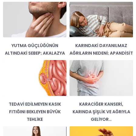
YUTMA GÜÇLÜĞÜNÜN
KARINDAKI DAYANILMAZ
ALTINDAKI SEBEP; AKALAZYA
AĞRILARIN NEDENI; APANDISIT
TEDAVI EDILMEYEN KASIK
KARACIĞER KANSERI,
FITIĞINI BEKLEYEN BÜYÜK
KARINDA ŞIŞLIK VE AĞRIYLA
TEHLIKE
GELIYOR…