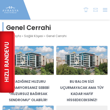
Genel Cerrahi
Anasayfa
»
Sağlık Köşesi
»
Genel Cerrahi
ARADIĞINIZ HUZURU
BU BALON SIZI
BULAMIYORSANIZ SEBEBI
UÇURMAYACAK AMA TÜY
“HUZURSUZ BAĞIRSAK
KADAR HAFIF
SENDROMU” OLABILIR!
HISSEDECEKSINIZ!