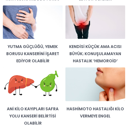
YUTMA GÜÇLÜĞÜ, YEMEK
KENDISI KÜÇÜK AMA ACISI
BORUSU KANSERINI İŞARET
BÜYÜK; KONUŞULAMAYAN
EDIYOR OLABILIR
HASTALIK ‘HEMOROID’
ANI KILO KAYIPLARI SAFRA
HASHIMOTO HASTALIĞI KILO
YOLU KANSERI BELIRTISI
VERMEYE ENGEL
OLABILIR