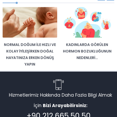
NORMAL DOĞUM İLE HIZLI VE
KADINLARDA GÖRÜLEN
KOLAY İYILEŞIRKEN DOĞAL
HORMON BOZUKLUĞUNUN
HAYATINIZA ERKEN DÖNÜŞ
NEDENLERI…
YAPIN
Hizmetlerimiz Hakkında Daha Fazla Bilgi Almak
İçin
Bizi Arayabilirsiniz:
+90 212 665 50 50