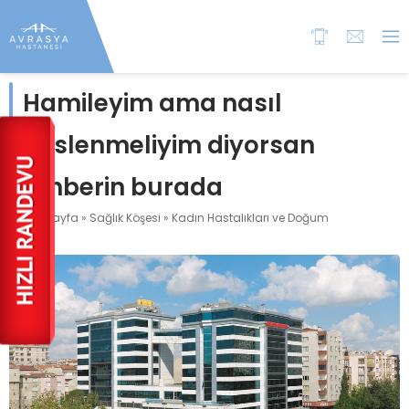
Hamileyim ama nasıl
beslenmeliyim diyorsan
rehberin burada
Anasayfa
»
Sağlık Köşesi
»
Kadın Hastalıkları ve Doğum