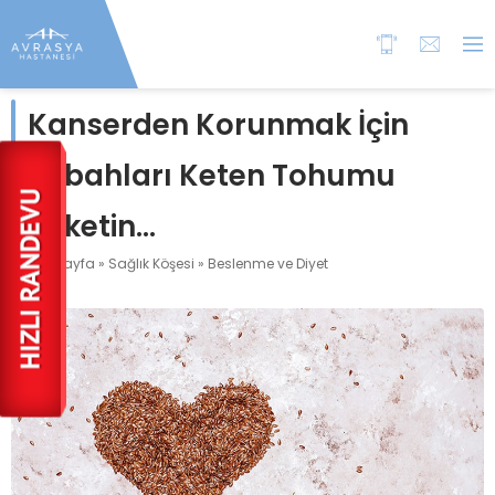
Kanserden Korunmak İçin
Sabahları Keten Tohumu
Tüketin…
Anasayfa
»
Sağlık Köşesi
»
Beslenme ve Diyet