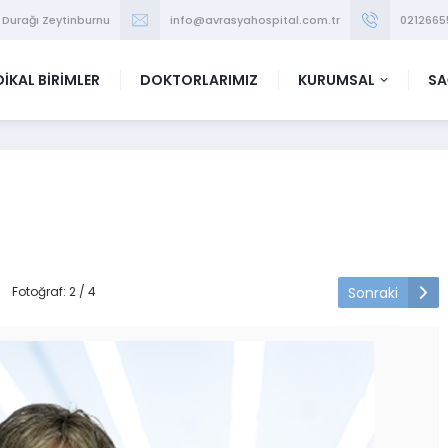
 Durağı Zeytinburnu
info@avrasyahospital.com.tr
0212665
İKAL BİRİMLER
DOKTORLARIMIZ
KURUMSAL
SA
Sonraki
Fotoğraf: 2 / 4