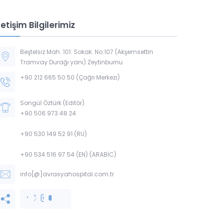
letişim Bilgilerimiz
Beştelsiz Mah. 101. Sokak. No:107 (Akşemsettin
Tramvay Durağı yanı) Zeytinburnu
+90 212 665 50 50 (Çağrı Merkezi)
Songül Öztürk (Editör)
+90 506 973 48 24
+90 530 149 52 91 (RU)
+90 534 516 97 54 (EN) (ARABİC)
info[@]avrasyahospital.com.tr