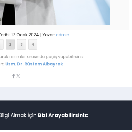
rihi: 17 Ocak 2024 | Yazar:
admin
2
3
4
arak resimler arasında geçiş yapabilirsiniz.
ön:
Uzm. Dr. Rüstem Albayrak
ilgi Almak İçin
Bizi Arayabilirsiniz: