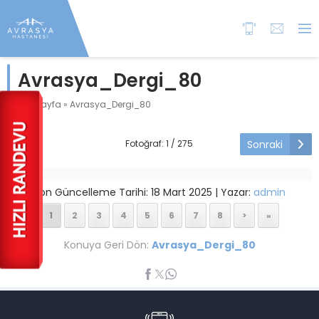
Avrasya_Dergi_80
Anasayfa
»
Avrasya_Dergi_80
Sonraki
Fotoğraf: 1 / 275
Son Güncelleme Tarihi: 18 Mart 2025 | Yazar:
admin
1
2
3
4
5
6
7
8
>
»
Konuya Geri Dön:
Avrasya_Dergi_80