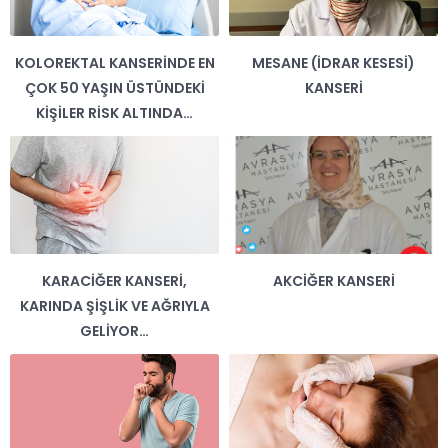
KOLOREKTAL KANSERINDE EN
MESANE (İDRAR KESESİ)
ÇOK 50 YAŞIN ÜSTÜNDEKI
KANSERİ
KIŞILER RISK ALTINDA…
KARACIĞER KANSERI,
AKCİĞER KANSERİ
KARINDA ŞIŞLIK VE AĞRIYLA
GELIYOR…