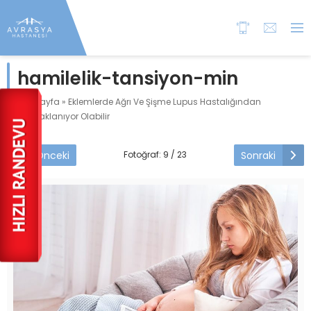
hamilelik-tansiyon-min
Anasayfa
»
Eklemlerde Ağrı Ve Şişme Lupus Hastalığından
Kaynaklanıyor Olabilir
Önceki
Sonraki
Fotoğraf: 9 / 23