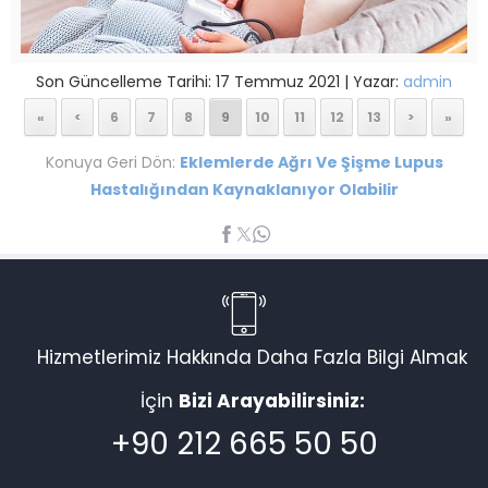
Son Güncelleme Tarihi: 17 Temmuz 2021 | Yazar:
admin
«
<
6
7
8
9
10
11
12
13
>
»
Konuya Geri Dön:
Eklemlerde Ağrı Ve Şişme Lupus
Hastalığından Kaynaklanıyor Olabilir
Hizmetlerimiz Hakkında Daha Fazla Bilgi Almak
İçin
Bizi Arayabilirsiniz:
+90 212 665 50 50