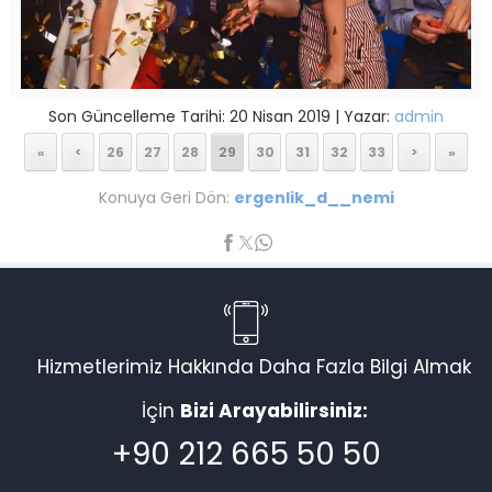
Son Güncelleme Tarihi: 20 Nisan 2019 | Yazar:
admin
«
<
26
27
28
29
30
31
32
33
>
»
Konuya Geri Dön:
ergenlik_d__nemi
Hizmetlerimiz Hakkında Daha Fazla Bilgi Almak
İçin
Bizi Arayabilirsiniz:
+90 212 665 50 50