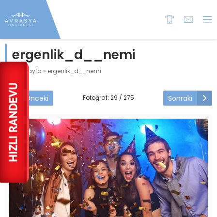
ergenlik_d__nemi
Anasayfa
»
ergenlik_d__nemi
Önceki
Sonraki
Fotoğraf: 29 / 275