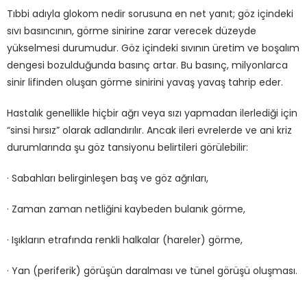
Tıbbi adıyla glokom nedir sorusuna en net yanıt; göz içindeki
sıvı basıncının, görme sinirine zarar verecek düzeyde
yükselmesi durumudur. Göz içindeki sıvının üretim ve boşalım
dengesi bozulduğunda basınç artar. Bu basınç, milyonlarca
sinir lifinden oluşan görme sinirini yavaş yavaş tahrip eder.
Hastalık genellikle hiçbir ağrı veya sızı yapmadan ilerlediği için
“sinsi hırsız” olarak adlandırılır. Ancak ileri evrelerde ve ani kriz
durumlarında şu göz tansiyonu belirtileri görülebilir:
· Sabahları belirginleşen baş ve göz ağrıları,
· Zaman zaman netliğini kaybeden bulanık görme,
· Işıkların etrafında renkli halkalar (hareler) görme,
· Yan (periferik) görüşün daralması ve tünel görüşü oluşması.