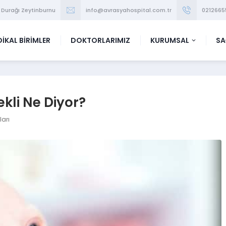
 Durağı Zeytinburnu
info@avrasyahospital.com.tr
0212665
İKAL BİRİMLER
DOKTORLARIMIZ
KURUMSAL
SA
ekli Ne Diyor?
ları