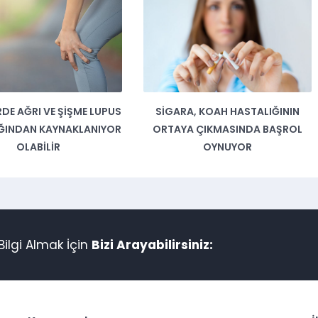
DE AĞRI VE ŞIŞME LUPUS
SIGARA, KOAH HASTALIĞININ
ĞINDAN KAYNAKLANIYOR
ORTAYA ÇIKMASINDA BAŞROL
OLABILIR
OYNUYOR
ilgi Almak İçin
Bizi Arayabilirsiniz: