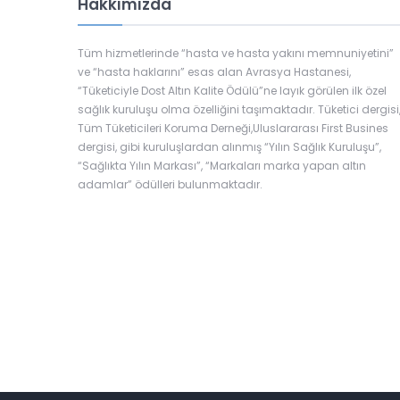
Hakkımızda
Tüm hizmetlerinde “hasta ve hasta yakını memnuniyetini”
ve “hasta haklarını” esas alan Avrasya Hastanesi,
“Tüketiciyle Dost Altın Kalite Ödülü”ne layık görülen ilk özel
sağlık kuruluşu olma özelliğini taşımaktadır. Tüketici dergisi
Tüm Tüketicileri Koruma Derneği,Uluslararası First Busines
dergisi, gibi kuruluşlardan alınmış “Yılın Sağlık Kuruluşu”,
“Sağlıkta Yılın Markası”, “Markaları marka yapan altın
adamlar” ödülleri bulunmaktadır.