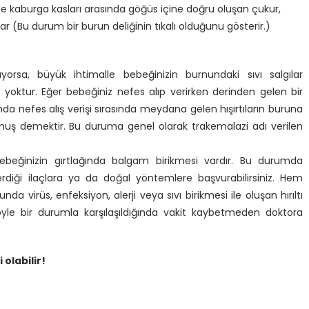
ile kaburga kasları arasında göğüs içine doğru oluşan çukur,
r (Bu durum bir burun deliğinin tıkalı olduğunu gösterir.)
rıyorsa, büyük ihtimalle bebeğinizin burnundaki sıvı salgılar
yoktur. Eğer bebeğiniz nefes alıp verirken derinden gelen bir
da nefes alış verişi sırasında meydana gelen hışırtıların buruna
muş demektir. Bu duruma genel olarak trakemalazi adı verilen
a, bebeğinizin gırtlağında balgam birikmesi vardır. Bu durumda
diği ilaçlara ya da doğal yöntemlere başvurabilirsiniz. Hem
 virüs, enfeksiyon, alerji veya sıvı birikmesi ile oluşan hırıltı
r. Böyle bir durumla karşılaşıldığında vakit kaybetmeden doktora
 olabilir!