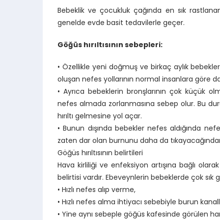
Bebeklik ve çocukluk çağında en sık rastlanan s
genelde evde basit tedavilerle geçer.
Göğüs hırıltısının sebepleri:
• Özellikle yeni doğmuş ve birkaç aylık bebekler
oluşan nefes yollarının normal insanlara göre d
• Ayrıca bebeklerin bronşlarının çok küçük ol
nefes almada zorlanmasına sebep olur. Bu dur
hırıltı gelmesine yol açar.
• Bunun dışında bebekler nefes aldığında nefes
zaten dar olan burnunu daha da tıkayacağından hı
Göğüs hırıltısının belirtileri
Hava kirliliği ve enfeksiyon artışına bağlı olar
belirtisi vardır. Ebeveynlerin bebeklerde çok sık gö
• Hızlı nefes alıp verme,
• Hızlı nefes alma ihtiyacı sebebiyle burun kanal
• Yine aynı sebeple göğüs kafesinde görülen har