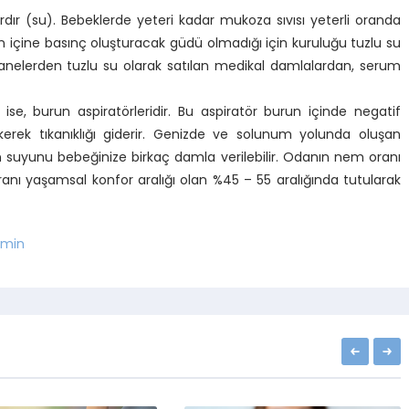
dır (su). Bebeklerde yeteri kadar mukoza sıvısı yeterli oranda
un içine basınç oluşturacak güdü olmadığı için kuruluğu tuzlu su
czanelerden tuzlu su olarak satılan medikal damlalardan, serum
 ise, burun aspiratörleridir. Bu aspiratör burun içinde negatif
kerek tıkanıklığı giderir. Genizde ve solunum yolunda oluşan
n suyunu bebeğinize birkaç damla verilebilir. Odanın nem oranı
anı yaşamsal konfor aralığı olan %45 – 55 aralığında tutularak
min