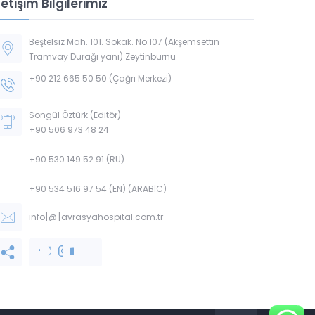
letişim Bilgilerimiz
Beştelsiz Mah. 101. Sokak. No:107 (Akşemsettin
Tramvay Durağı yanı) Zeytinburnu
+90 212 665 50 50 (Çağrı Merkezi)
Songül Öztürk (Editör)
+90 506 973 48 24
+90 530 149 52 91 (RU)
+90 534 516 97 54 (EN) (ARABİC)
info[@]avrasyahospital.com.tr