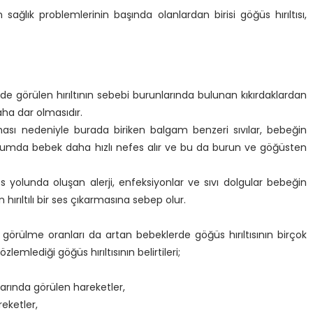
ağlık problemlerinin başında olanlardan birisi göğüs hırıltısı,
de görülen hırıltının sebebi burunlarında bulunan kıkırdaklardan
aha dar olmasıdır.
ması nedeniyle burada biriken balgam benzeri sıvılar, bebeğin
umda bebek daha hızlı nefes alır ve bu da burun ve göğüsten
 yolunda oluşan alerji, enfeksiyonlar ve sıvı dolgular bebeğin
rıltılı bir ses çıkarmasına sebep olur.
ak görülme oranları da artan bebeklerde göğüs hırıltısının birçok
zlemlediği göğüs hırıltısının belirtileri;
larında görülen hareketler,
eketler,