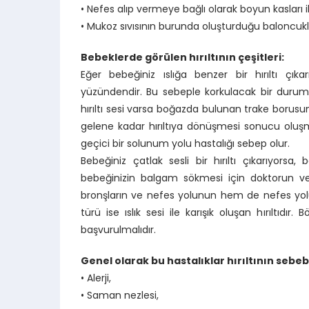
• Nefes alıp vermeye bağlı olarak boyun kasları 
• Mukoz sıvısının burunda oluşturduğu baloncukla
Bebeklerde görülen hırıltının çeşitleri:
Eğer bebeğiniz ıslığa benzer bir hırıltı çıka
yüzündendir. Bu sebeple korkulacak bir durum 
hırıltı sesi varsa boğazda bulunan trake borusun
gelene kadar hırıltıya dönüşmesi sonucu oluş
geçici bir solunum yolu hastalığı sebep olur.
Bebeğiniz çatlak sesli bir hırıltı çıkarıyors
bebeğinizin balgam sökmesi için doktorun ver
bronşların ve nefes yolunun hem de nefes yolunda
türü ise ıslık sesi ile karışık oluşan hırıltıdı
başvurulmalıdır.
Genel olarak bu hastalıklar hırıltının sebebi
• Alerji,
• Saman nezlesi,