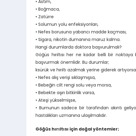
• Astım,
• Boğmaca,
• Zatürre
• Solumun yolu enfeksiyonları,
• Nefes borusuna yabancı madde kaçması,
• Sigara, nikotin dumanına maruz kalma.
Hangi durumlarda doktora başvurulmalı?
Göğüs hırıltısı her ne kadar belli bir noktay
başvurmak önemlidir. Bu durumlar;
ksürük ve hırıltı azalmak yerine giderek artıyorsa
• Nefes alış verişi sıklaşmışsa,
• Bebeğin cilt rengi solu veya morsa,
• Bebekte aşırı bitkinlik varsa,
• Ateşi yükselmişse,
• Burnunun sadece bir tarafından akıntı ge
hastalıkları uzmanına ulaşılmalıdır.
Göğüs hırıltısı için doğal yöntemler;