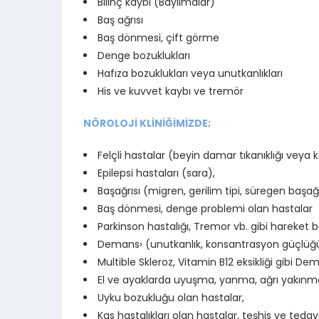
Bilinç kaybı (Bayılmalar)
Baş ağrısı
Baş dönmesi, çift görme
Denge bozuklukları
Hafıza bozuklukları veya unutkanlıkları
His ve kuvvet kaybı ve tremör
NÖROLOJİ KLİNİĞİMİZDE;
Felçli hastalar (beyin damar tıkanıklığı veya 
Epilepsi hastaları (sara),
Başağrısı (migren, gerilim tipi, süregen başağr
Baş dönmesi, denge problemi olan hastalar
Parkinson hastalığı, Tremor vb. gibi hareket 
Demans› (unutkanlık, konsantrasyon güçlüğü
Multible Skleroz, Vitamin B12 eksikliği gibi Dem
El ve ayaklarda uyuşma, yanma, ağrı yakınmala
Uyku bozukluğu olan hastalar,
Kas hastalıkları olan hastalar, teşhis ve tedav