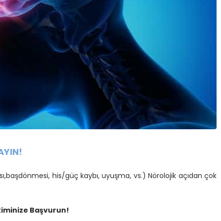
AYIN!
ı,başdönmesi, his/güç kaybı, uyuşma, vs.) Nörolojik açıdan çok
kiminize Başvurun!