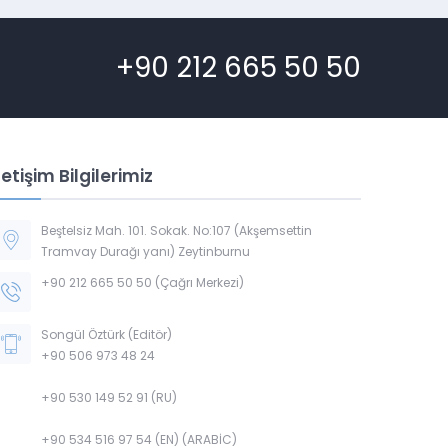
+90 212 665 50 50
letişim Bilgilerimiz
Beştelsiz Mah. 101. Sokak. No:107 (Akşemsettin
Tramvay Durağı yanı) Zeytinburnu
+90 212 665 50 50 (Çağrı Merkezi)
Songül Öztürk (Editör)
+90 506 973 48 24
+90 530 149 52 91 (RU)
+90 534 516 97 54 (EN) (ARABİC)