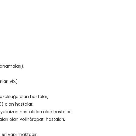
kanamaları),
ıları vb.)
bozukluğu olan hastalar,
) olan hastalar,
yelinizan hastalıkları olan hastalar,
rı olan Polinöropati hastaları,
ileri yapılmaktadır.