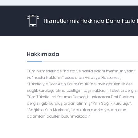
Hizmetlerimiz Hakkında Daha Fazla B
Hakkımızda
Tüm hizmetlerinde “hasta ve hasta yakını memnuniyetini”
ve “hasta haklarını” esas alan Avrasya Hastanesi,
“Tüketiciyle Dost Altın Kalite Ödülü”ne layık görülen ilk özel
sağlık kuruluşu olma özelliğini taşımaktadır. Tüketici dergisi
Tüm Tüketicileri Koruma Derneği,Uluslararası First Busines
dergisi, gibi kuruluşlardan alınmış “Yılın Sağlık Kuruluşu”,
“Sağlıkta Yılın Markası”, “Markaları marka yapan altın
adamlar” ödülleri bulunmaktadır.