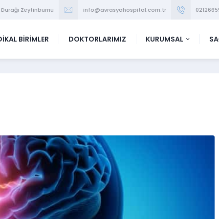
 Durağı Zeytinburnu
info@avrasyahospital.com.tr
0212665
İKAL BİRİMLER
DOKTORLARIMIZ
KURUMSAL
SA
İ