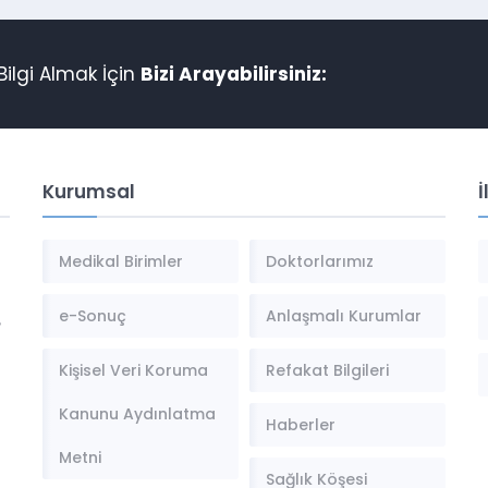
ilgi Almak İçin
Bizi Arayabilirsiniz:
Kurumsal
İ
Medikal Birimler
Doktorlarımız
e-Sonuç
Anlaşmalı Kurumlar
,
Kişisel Veri Koruma
Refakat Bilgileri
Kanunu Aydınlatma
Haberler
Metni
Sağlık Köşesi