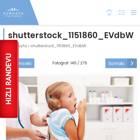
shutterstock_1151860_EVdbW
Anasayfa
»
shutterstock_1151860_EVdbW
Önceki
Sonraki
Fotoğraf: 145 / 275