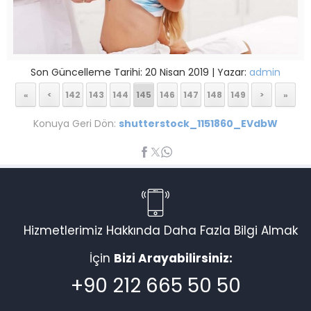
Son Güncelleme Tarihi: 20 Nisan 2019 | Yazar:
admin
«
<
142
143
144
145
146
147
148
149
>
»
Konuya Geri Dön:
shutterstock_1151860_EVdbW
Hizmetlerimiz Hakkında Daha Fazla Bilgi Almak
İçin
Bizi Arayabilirsiniz:
+90 212 665 50 50