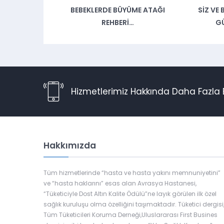
BEBEKLERDE BÜYÜME ATAĞI
SIZ VE
REHBERI…
G
Hizmetlerimiz Hakkında Daha Fazla B
Hakkımızda
Tüm hizmetlerinde “hasta ve hasta yakını memnuniyetini”
ve “hasta haklarını” esas alan Avrasya Hastanesi,
“Tüketiciyle Dost Altın Kalite Ödülü”ne layık görülen ilk özel
sağlık kuruluşu olma özelliğini taşımaktadır. Tüketici dergisi
Tüm Tüketicileri Koruma Derneği,Uluslararası First Busines