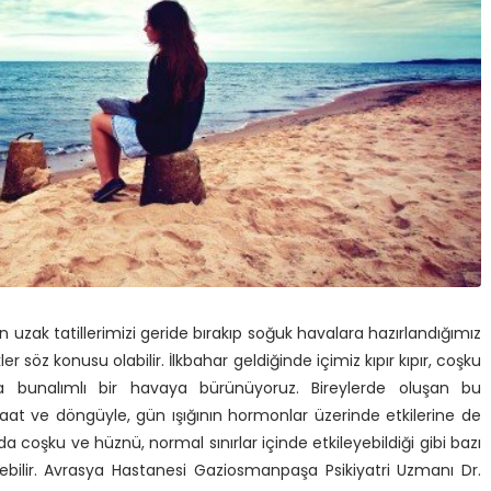
en uzak tatillerimizi geride bırakıp soğuk havalara hazırlandığımız
r söz konusu olabilir. İlkbahar geldiğinde içimiz kıpır kıpır, coşku
a bunalımlı bir havaya bürünüyoruz. Bireylerde oluşan bu
 saat ve döngüyle, gün ışığının hormonlar üzerinde etkilerine de
coşku ve hüznü, normal sınırlar içinde etkileyebildiği gibi bazı
eyebilir. Avrasya Hastanesi Gaziosmanpaşa Psikiyatri Uzmanı Dr.