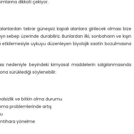
mlarına dikkati çekiyor.
alanlardan tekrar güneşsiz kapalı alanlara girilecek olması bize
ayrı sebep üzerinde durabiliriz. Bunlardan ilki, sonbaharın ve kışın
arı etkilemesiyle uykuyu düzenleyen biyolojik saatin bozulmasına
ması nedeniyle beyindeki kimyasal maddelerin salgılanmasında
ona sürüklediği söylenebilir.
alsizlik ve bitkin olma durumu
klanma problemlerinde artış
su
intihara yönelme