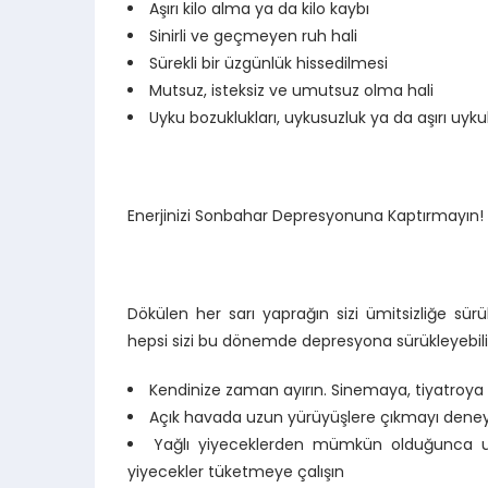
Aşırı kilo alma ya da kilo kaybı
Sinirli ve geçmeyen ruh hali
Sürekli bir üzgünlük hissedilmesi
Mutsuz, isteksiz ve umutsuz olma hali
Uyku bozuklukları, uykusuzluk ya da aşırı uykulu 
Enerjinizi Sonbahar Depresyonuna Kaptırmayın!
Dökülen her sarı yaprağın sizi ümitsizliğe sürü
hepsi sizi bu dönemde depresyona sürükleyebili
Kendinize zaman ayırın. Sinemaya, tiyatroya g
Açık havada uzun yürüyüşlere çıkmayı deneyin
Yağlı yiyeceklerden mümkün olduğunca uz
yiyecekler tüketmeye çalışın