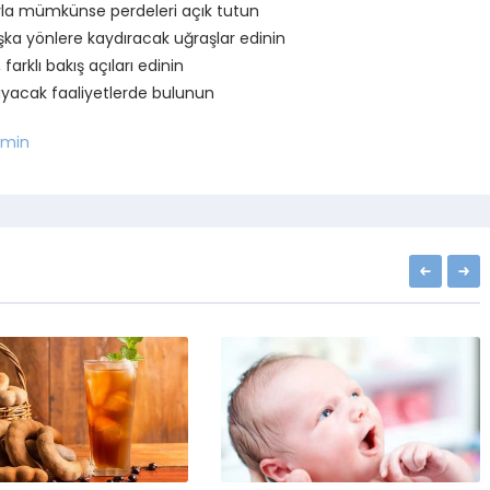
la mümkünse perdeleri açık tutun
aşka yönlere kaydıracak uğraşlar edinin
arklı bakış açıları edinin
ayacak faaliyetlerde bulunun
min