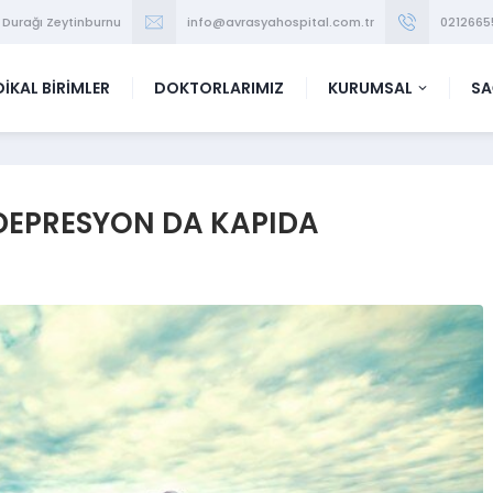
 Durağı Zeytinburnu
info@avrasyahospital.com.tr
0212665
İKAL BİRİMLER
DOKTORLARIMIZ
KURUMSAL
SA
DEPRESYON DA KAPIDA