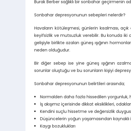
Burak Berber sağlıklı bir sonbahar geçirmenin adı
Sonbahar depresyonunun sebepleri nelerdir?
Havaların kötüleşmesi, günlerin kısalması, açık 
keyifsizlik ve mutsuzluk verebilir. Bu konuda iki 
gelişiyle birlikte azalan güneş ışığının hormonl
neden olduğudur.
Bir diğer sebep ise yine güneş ışığının azal
sorunlar oluştuğu ve bu sorunların kişiyi depresy
Sonbahar depresyonunun belirtileri arasında;
Normalden daha fazla hissedilen yorgunluk, h
İş akışımız içerisinde dikkat eksiklikleri, oda
Kendini suçlu hissetme ve değersizlik duygu
Düşüncelerin yoğun yaşamasından kaynaklı 
Kaygı bozuklukları