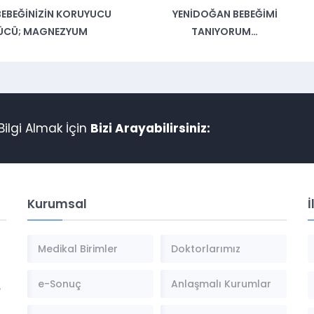
 BEBEĞINIZIN KORUYUCU
YENIDOĞAN BEBEĞIMI
ÜCÜ; MAGNEZYUM
TANIYORUM…
ilgi Almak İçin
Bizi Arayabilirsiniz:
Kurumsal
İ
Medikal Birimler
Doktorlarımız
e-Sonuç
Anlaşmalı Kurumlar
,