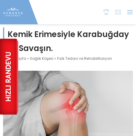
Kemik Erimesiyle Karabuğday
İle Savaşın.
Anasayfa
»
Sağlık Köşesi
»
Fizik Tedavi ve Rehabilitasyon